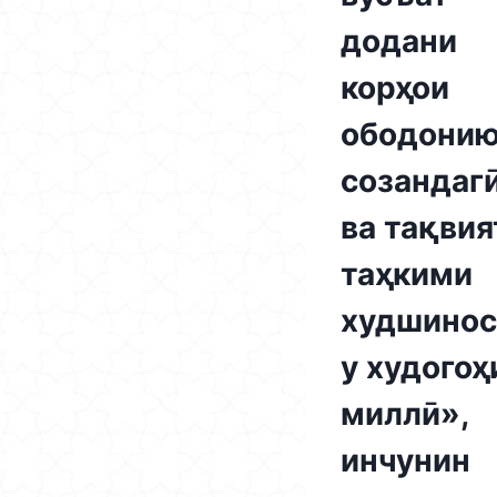
додани
корҳои
ободони
созандаг
ва тақвия
таҳкими
худшинос
у худогоҳ
миллӣ»,
инчунин