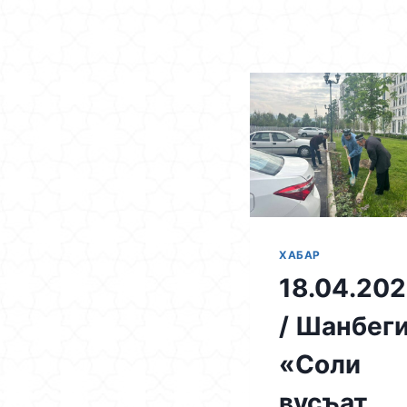
Skip
to
content
ХАБАР
18.04.20
/ Шанбег
«Соли
вусъат