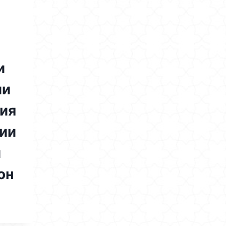
и
ии
ия
тии
и
он
2026
ГИИ