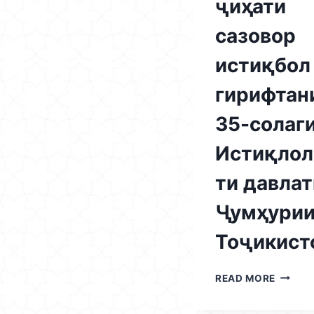
ҷиҳати
сазовор
истиқбол
гирифтан
35-солаг
Истиқлол
ти давла
Ҷумҳури
Тоҷикист
18.04.
READ MORE
/
ШАНБЕ