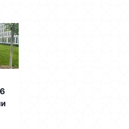
26
ии