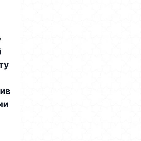
ю
ӣ
ту
ив
ии