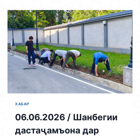
Skip
to
content
ХАБАР
06.06.2026 / Шанбегии
дастаҷамъона дар