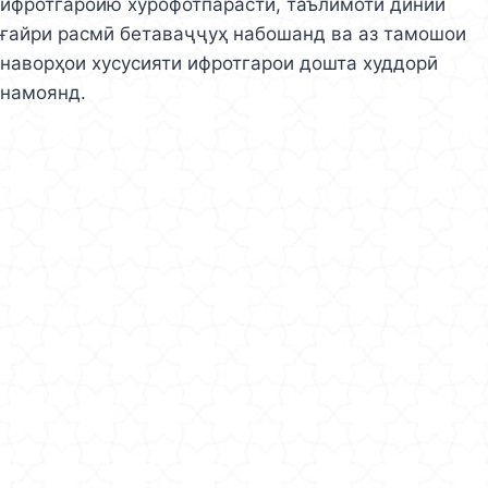
ифротгароию хурофотпарастӣ, таълимоти динии
ғайри расмӣ бетаваҷҷуҳ набошанд ва аз тамошои
наворҳои хусусияти ифротгарои дошта худдорӣ
намоянд.