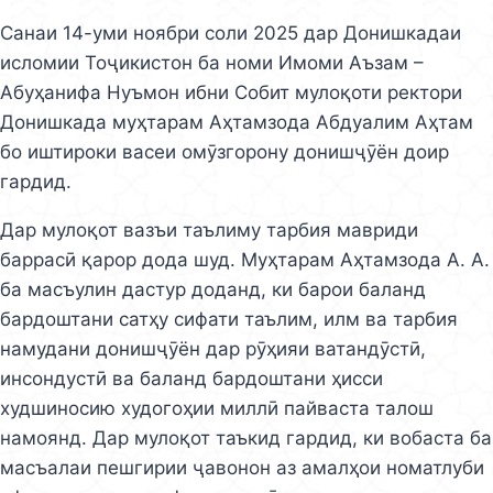
Санаи 14-уми ноябри соли 2025 дар Донишкадаи
исломии Тоҷикистон ба номи Имоми Аъзам –
Абуҳанифа Нуъмон ибни Собит мулоқоти ректори
Донишкада муҳтарам Аҳтамзода Абдуалим Аҳтам
бо иштироки васеи омӯзгорону донишҷӯён доир
гардид.
Дар мулоқот вазъи таълиму тарбия мавриди
баррасӣ қарор дода шуд. Муҳтарам Аҳтамзода А. А.
ба масъулин дастур доданд, ки барои баланд
бардоштани сатҳу сифати таълим, илм ва тарбия
намудани донишҷӯён дар рӯҳияи ватандӯстӣ,
инсондустӣ ва баланд бардоштани ҳисси
худшиносию худогоҳии миллӣ пайваста талош
намоянд. Дар мулоқот таъкид гардид, ки вобаста ба
масъалаи пешгирии ҷавонон аз амалҳои номатлуби