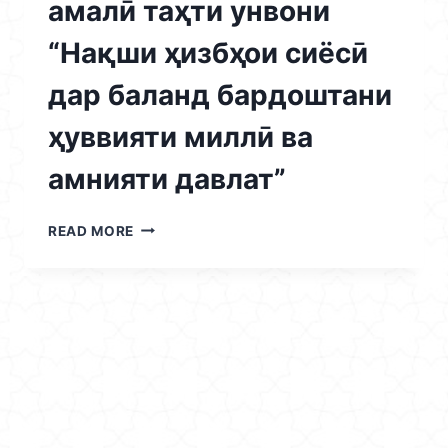
амалӣ таҳти унвони
“Нақши ҳизбҳои сиёсӣ
дар баланд бардоштани
ҳуввияти миллӣ ва
амнияти давлат”
02.12.2025
READ MORE
/
КОНФЕРЕНСИЯИ
ИЛМӢ
–
АМАЛӢ
ТАҲТИ
УНВОНИ
“НАҚШИ
ҲИЗБҲОИ
СИЁСӢ