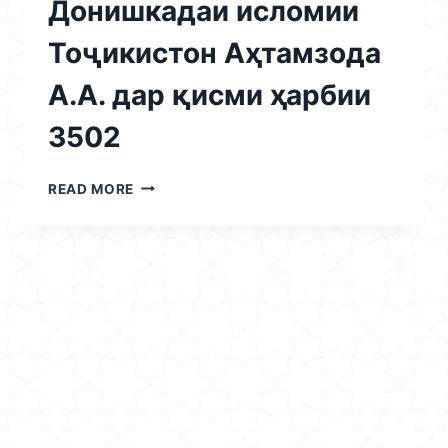
Донишкадаи исломии
Тоҷикистон Аҳтамзода
А.А. дар қисми ҳарбии
3502
28.01.2026
READ MORE
/
ВОХӮРИИ
СУДМАНД
БО
РЕКТОРИ
ДОНИШКАДАИ
ИСЛОМИИ
ТОҶИКИСТОН
АҲТАМЗОДА
А.А.
ДАР
ҚИСМИ