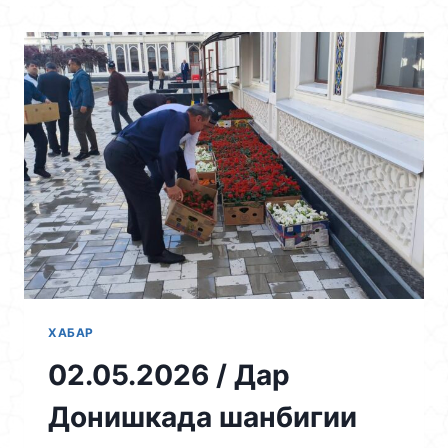
Skip
to
content
ХАБАР
02.05.2026 / Дар
Донишкада шанбигии