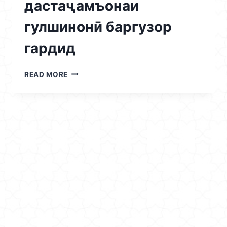
дастаҷамъонаи
гулшинонӣ баргузор
гардид
02.05.2026
READ MORE
/
ДАР
ДОНИШКАДА
ШАНБИГИИ
ДАСТАҶАМЪОНАИ
ГУЛШИНОНӢ
БАРГУЗОР
ГАРДИД