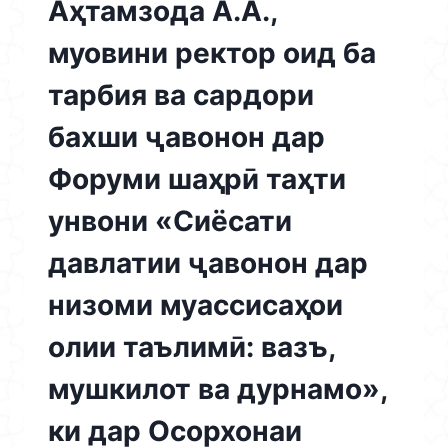
Аҳтамзода А.А.,
муовини ректор оид ба
тарбия ва сардори
бахши ҷавонон дар
Форуми шаҳрӣ таҳти
унвони «Сиёсати
давлатии ҷавонон дар
низоми муассисаҳои
олии таълимӣ: вазъ,
мушкилот ва дурнамо»,
ки дар Осорхонаи