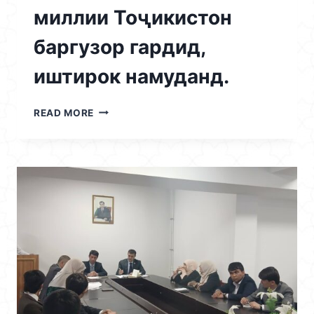
миллии Тоҷикистон
баргузор гардид,
иштирок намуданд.
02.06.2026
READ MORE
/
РЕКТОРИ
ДОНИШКАДА
МУҲТАРАМ
АҲТАМЗОДА
А.А.,
МУОВИНИ
РЕКТОР
ОИД
БА
ТАРБИЯ
ВА
САРДОРИ