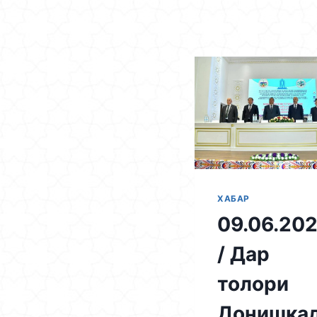
Skip
to
content
ХАБАР
09.06.20
/ Дар
толори
Донишка