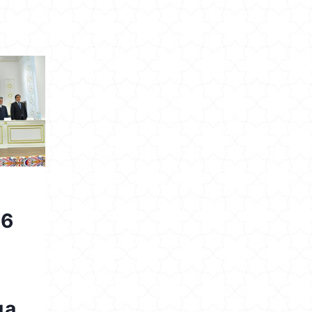
26
да