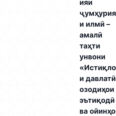
ияи
ҷумҳурия
и илмӣ –
амалӣ
таҳти
унвони
«Истиқло
и давлатӣ
озодиҳои
эътиқодӣ
ва ойинҳо