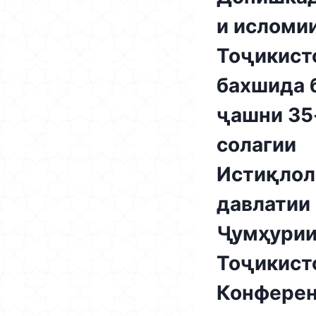
и исломи
Тоҷикист
бахшида 
ҷашни 35
солагии
Истиқлол
давлатии
Ҷумҳури
Тоҷикист
Конфере