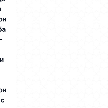
и
он
ба
-
и
и
он
нс