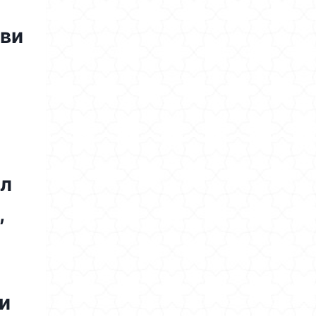
ви
л
,
и