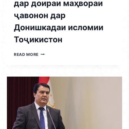
дар доираи маҳвораи
ҷавонон дар
Донишкадаи исломии
Тоҷикистон
13.05.2026
READ MORE
/
ОЗМУНИ
“ДОНИШҶӮИ
СОЛ
–
2026”
ДАР
ДОИРАИ
МАҲВОРАИ
ҶАВОНОН
ДАР
ДОНИШКАДАИ