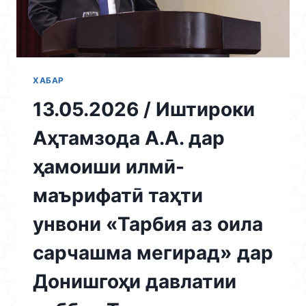
ИСЛОМИИ
ТОҶИКИСТОН
ХАБАР
13.05.2026 / Иштироки
Аҳтамзода А.А. дар
ҳамоиши илмӣ-
маърифатӣ таҳти
унвони «Тарбия аз оила
сарчашма мегирад» дар
Донишгоҳи давлатии