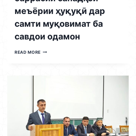
меъёрии ҳуқуқӣ дар
самти муқовимат ба
савдои одамон
15.04.2026
READ MORE
/
ҲАМОИШИ
ИЛМӢ-
МЕТОДӢ
ДАР
МАВЗУИ
“ОМӮЗИШ
ВА
БАРРАСИИ
САНАДҲОИ
МЕЪЁРИИ
ҲУҚУҚӢ
ДАР