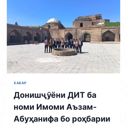
ТАҲТИ
УНВОНИ
“ТАРАННУМИ
ИСТИҚЛОЛУ
ВАҲДАТ
ДАР
ТОҶИКИСТОН”
ХАБАР
Донишҷӯёни ДИТ ба
номи Имоми Аъзам-
Абуҳанифа бо роҳбарии