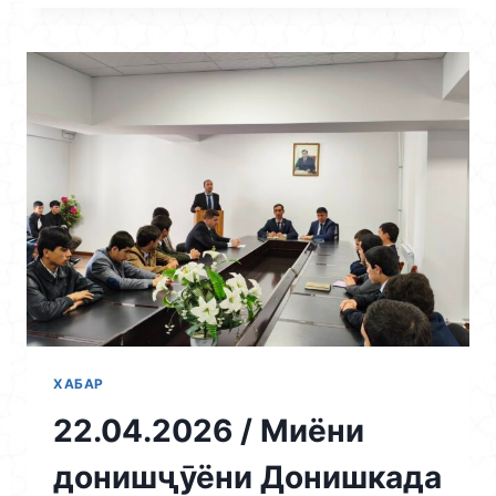
ШАНБЕГИИ
НАВБАТӢ
БАХШИДА
БА
«СОЛИ
ВУСЪАТ
ДОДАНИ
КОРҲОИ
ОБОДОНИЮ
СОЗАНДАГӢ
ВА
ТАҚВИЯТУ
ТАҲКИМИ
ХУДШИНОСИВУ
ХУДОГОҲИИ
МИЛЛӢ»
ХАБАР
22.04.2026 / Миёни
донишҷӯёни Донишкада