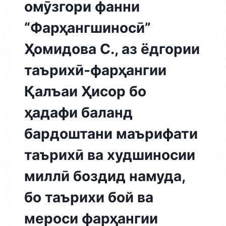
омӯзгори фанни
“Фарҳангшиносӣ”
Ҳомидова С., аз ёдгории
таърихӣ-фарҳангии
Қалъаи Ҳисор бо
ҳадафи баланд
бардоштани маърифати
таърихӣ ва худшиносии
миллӣ боздид намуда,
бо таърихи бой ва
мероси фарҳангии