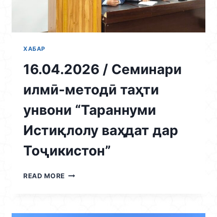
САМТИ
МУҚОВИМАТ
БА
САВДОИ
ОДАМОН
ХАБАР
16.04.2026 / Семинари
илмӣ-методӣ таҳти
унвони “Тараннуми
Истиқлолу ваҳдат дар
Тоҷикистон”
16.04.2026
READ MORE
/
СЕМИНАРИ
ИЛМӢ-
МЕТОДӢ