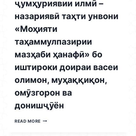
ҷумҳуриявии илмӣ –
назариявӣ таҳти унвони
«Моҳияти
таҳаммулпазирии
мазҳаби ҳанафӣ» бо
иштироки доираи васеи
олимон, муҳаққиқон,
омӯзгорон ва
донишҷӯён
30.04.2026
READ MORE
/
КОНФЕРЕНСИЯИ