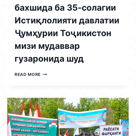
бахшида ба 35-солагии
Истиқлолияти давлатии
Ҷумҳурии Тоҷикистон
мизи мудаввар
гузаронида шуд
22.04.2026
READ MORE
/
МИЁНИ
ДОНИШҶӮЁНИ
ДОНИШКАДА
БАХШИДА
БА
35-
СОЛАГИИ
ИСТИҚЛОЛИЯТИ