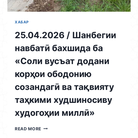
ХАБАР
25.04.2026 / Шанбегии
навбатӣ бахшида ба
«Соли вусъат додани
корҳои ободонию
созандагӣ ва тақвияту
таҳкими худшиносиву
худогоҳии миллӣ»
25.04.2026
READ MORE
/