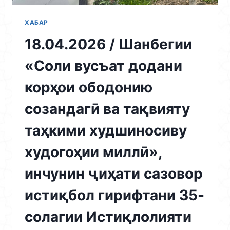
ХАБАР
18.04.2026 / Шанбегии
«Соли вусъат додани
корҳои ободонию
созандагӣ ва тақвияту
таҳкими худшиносиву
худогоҳии миллӣ»,
инчунин ҷиҳати сазовор
истиқбол гирифтани 35-
солагии Истиқлолияти