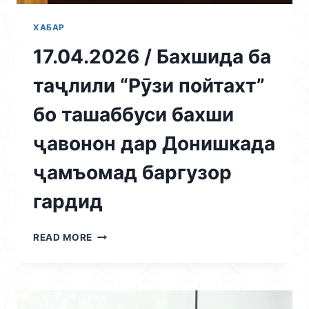
САЗОВОР
ИСТИҚБОЛ
ХАБАР
ГИРИФТАНИ
17.04.2026 / Бахшида ба
35-
СОЛАГИИ
таҷлили “Рӯзи пойтахт”
ИСТИҚЛОЛИЯТИ
ДАВЛАТИИ
бо ташаббуси бахши
ҶУМҲУРИИ
ТОҶИКИСТОН
ҷавонон дар Донишкада
ҷамъомад баргузор
гардид
17.04.2026
READ MORE
/
БАХШИДА
БА
ТАҶЛИЛИ
“РӮЗИ