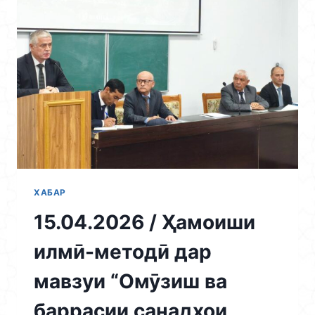
ПОЙТАХТ”
БО
ТАШАББУСИ
БАХШИ
ҶАВОНОН
ДАР
ДОНИШКАДА
ҶАМЪОМАД
БАРГУЗОР
ГАРДИД
ХАБАР
15.04.2026 / Ҳамоиши
илмӣ-методӣ дар
мавзуи “Омӯзиш ва
баррасии санадҳои