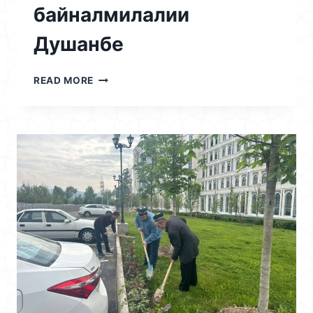
байналмилалии
Душанбе
18.04.2026
READ MORE
/
ИШТИРОКИ
КОРМАНДОН,
УСТОДОН
ВА
ДОНИШҶӮЁНИ
ДОНИШКАДАИ
ИСЛОМИИ
ТОҶИКИСТОН
ДАР
XVI
НИММАРАФОНИ
БАЙНАЛМИЛАЛИИ
ДУШАНБЕ