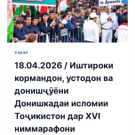
ДАВЛАТИИ
ҶУМҲУРИИ
ТОҶИКИСТОН
МИЗИ
МУДАВВАР
ГУЗАРОНИДА
ШУД
ХАБАР
18.04.2026 / Иштироки
кормандон, устодон ва
донишҷӯёни
Донишкадаи исломии
Тоҷикистон дар XVI
ниммарафони