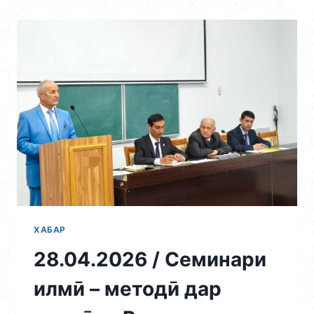
ҶУМҲУРИЯВИИ
ИЛМӢ
–
НАЗАРИЯВӢ
ТАҲТИ
УНВОНИ
«МОҲИЯТИ
ТАҲАММУЛПАЗИРИИ
МАЗҲАБИ
ҲАНАФӢ»
БО
ИШТИРОКИ
ДОИРАИ
ВАСЕИ
ОЛИМОН,
МУҲАҚҚИҚОН,
ХАБАР
ОМӮЗГОРОН
28.04.2026 / Семинари
ВА
ДОНИШҶӮЁН
илмӣ – методӣ дар