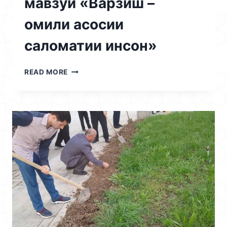
мавзӯи «Варзиш –
омили асосии
саломатии инсон»
28.04.2026
READ MORE
/
СЕМИНАРИ
ИЛМӢ
–
МЕТОДӢ
ДАР
МАВЗӮИ
«ВАРЗИШ
–
ОМИЛИ
АСОСИИ
САЛОМАТИИ
ИНСОН»