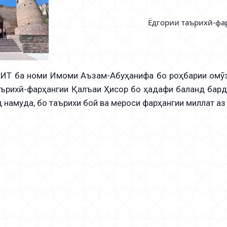
Ёдгории таърихӣ-фа
ИТ ба номи Имоми Аъзам-Абуҳанифа бо роҳбарии омӯз
аърихӣ-фарҳангии Қалъаи Ҳисор бо ҳадафи баланд бар
 намуда, бо таърихи бой ва мероси фарҳангии миллат аз