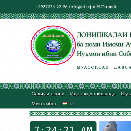
+9937224-22-36
info@dit.tj
к.Н.Ганҷавӣ
ДОНИШКАДАИ 
ба номи Имоми А
Нуъмон ибни Соб
МУАССИСАИ ДАВЛА
Саҳифи асосӣ
Идораи донишкада
Шӯъ
Мукотибот
TJ