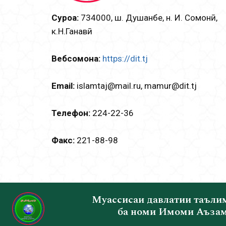
Суроға:
734000, ш. Душанбе, н. И. Сомонӣ,
к.Н.Ганҷавӣ
Вебсомона:
https://dit.tj
Email:
islamtаj@mail.ru, mamur@dit.tj
Телефон:
224-22-36
Факс:
221-88-98
Муассисаи давлатии таъли
ба номи Имоми Аъзам