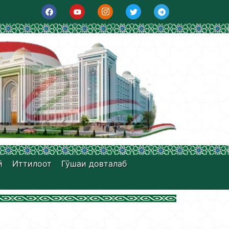
ӣ
Иттилоот
Гӯшаи довталаб