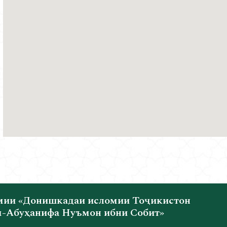
мии «Донишкадаи исломии Тоҷикистон
-Абуҳанифа Нуъмон ибни Собит»