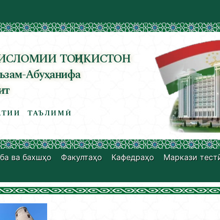
ИСЛОМИИ ТОҶИКИСТОН
ъзам-Абуҳанифа
ит
ТИИ ТАЪЛИМӢ
ба ва бахшҳо
Факултаҳо
Кафедраҳо
Маркази тест