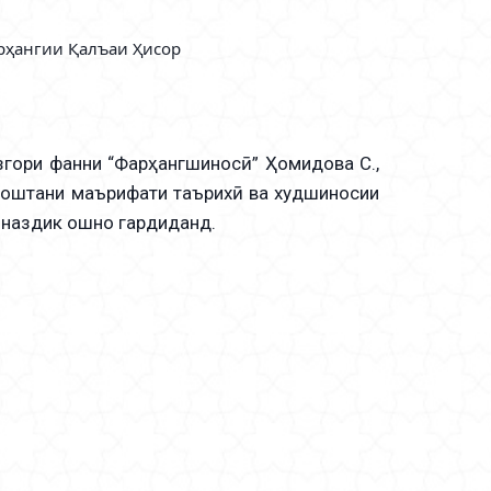
рҳангии Қалъаи Ҳисор
гори фанни “Фарҳангшиносӣ” Ҳомидова С.,
доштани маърифати таърихӣ ва худшиносии
 наздик ошно гардиданд.