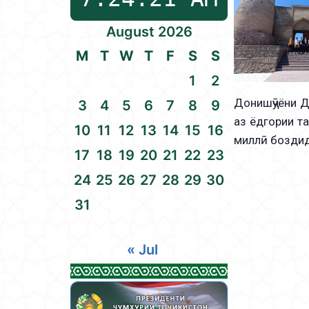
August 2026
M
T
W
T
F
S
S
1
2
Донишҷӯёни Д
3
4
5
6
7
8
9
аз ёдгории т
10
11
12
13
14
15
16
миллӣ боздид
17
18
19
20
21
22
23
24
25
26
27
28
29
30
31
« Jul