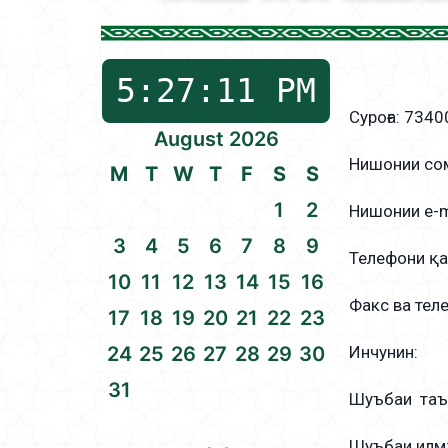
Суроға: 7340
August 2026
Нишонии со
M
T
W
T
F
S
S
1
2
Нишонии e-ma
3
4
5
6
7
8
9
Телефони қ
10
11
12
13
14
15
16
Факс ва тел
17
18
19
20
21
22
23
24
25
26
27
28
29
30
Инчунин:
31
Шуъбаи таъл
Шуъбаи илм: