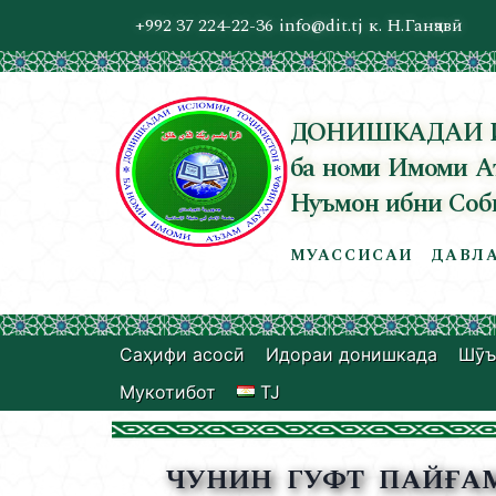
+992 37 224-22-36
info@dit.tj
к. Н.Ганҷавӣ
ДОНИШКАДАИ 
ба номи Имоми А
Нуъмон ибни Соб
МУАССИСАИ ДАВЛА
Саҳифи асосӣ
Идораи донишкада
Шӯъ
Мукотибот
TJ
ЧУНИН ГУФТ ПАЙҒАМ