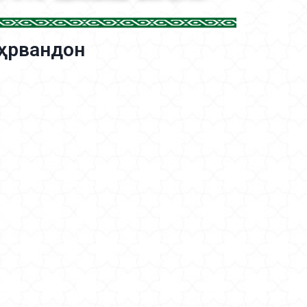
аҳрвандон