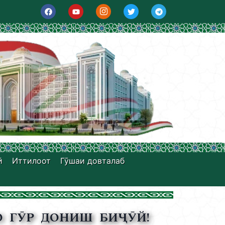
ӣ
Иттилоот
Гӯшаи довталаб
О ГӮР ДОНИШ БИҶӮЙ!