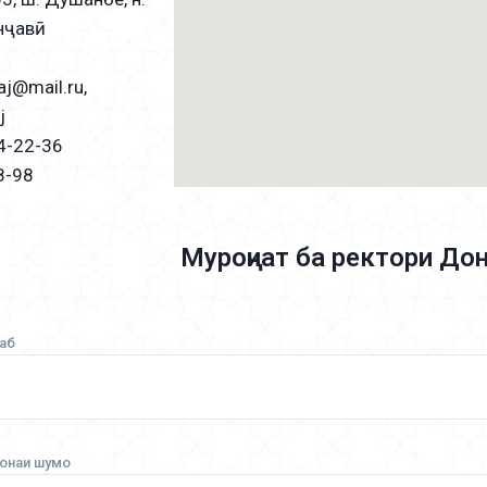
анҷавӣ
аj@mail.ru,
j
4-22-36
8-98
Муроҷиат ба ректори Д
аб
шонаи шумо