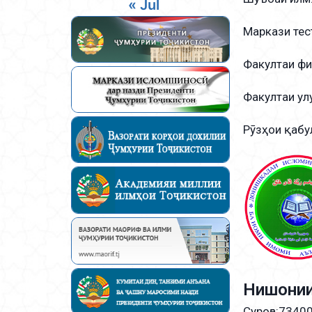
« Jul
Маркази тес
Факултаи фи
Факултаи ул
Рӯзҳои қабу
Нишони
Суроға:73400