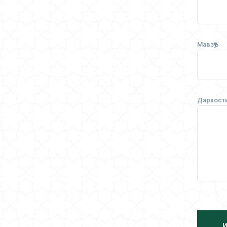
Мавзӯъ
Дархост