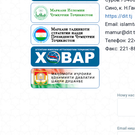
Сино, к. Н.Г
https://dit.tj
Email: islamt
mamur@dit.t
Телефон: 22
Факс: 221-8
Ному нас
Email ни