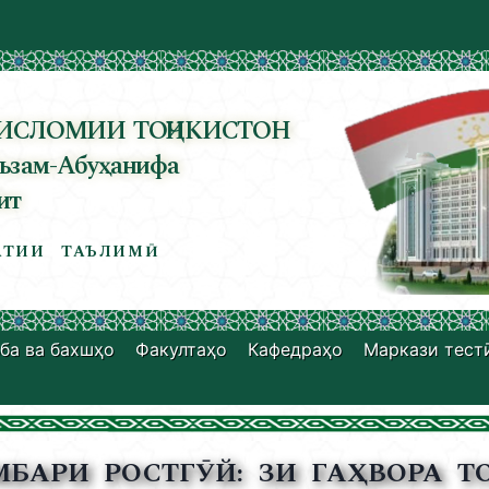
ИСЛОМИИ ТОҶИКИСТОН
ъзам-Абуҳанифа
ит
ТИИ ТАЪЛИМӢ
ба ва бахшҳо
Факултаҳо
Кафедраҳо
Маркази тест
БАРИ РОСТГӮЙ: ЗИ ГАҲВОРА Т