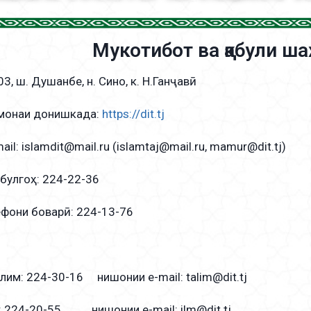
Мукотибот ва қабули ш
03, ш. Душанбе, н. Сино, к. Н.Ганҷавӣ
монаи донишкада:
https://dit.tj
il: islamdit@mail.ru (islamtаj@mail.ru, mamur@dit.tj)
абулгоҳ: 224-22-36
ефони боварӣ: 224-13-76
им: 224-30-16 нишонии e-mail: talim@dit.tj
 224-20-55 нишонии e-mail: ilm@dit.tj