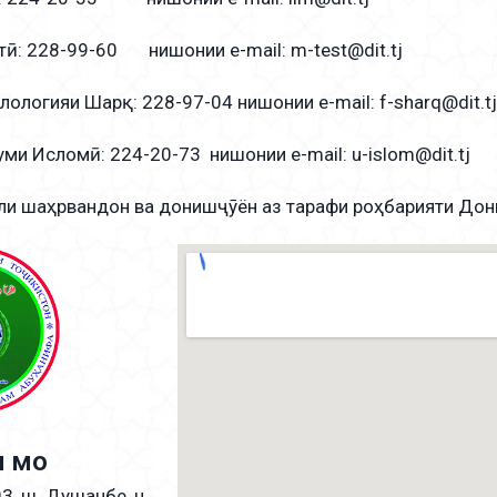
тӣ: 228-99-60 нишонии e-mail: m-test@dit.tj
лологияи Шарқ: 228-97-04 нишонии e-mail: f-sharq@dit.tj
уми Исломӣ: 224-20-73 нишонии e-mail: u-islom@dit.tj
ли шаҳрвандон ва донишҷӯён аз тарафи роҳбарияти Д
и мо
3, ш. Душанбе, н.