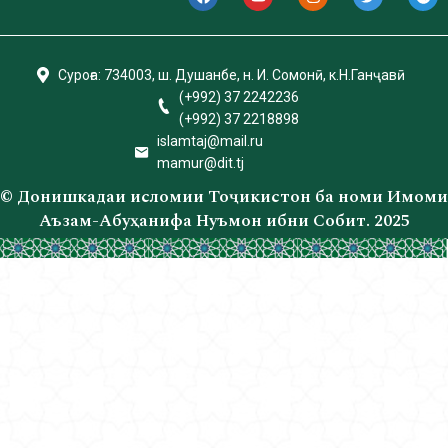
Суроға: 734003, ш. Душанбе, н. И. Сомонӣ, к.Н.Ганҷавӣ
(+992) 37 2242236
(+992) 37 2218898
islamtаj@mail.ru
mamur@dit.tj
© Донишкадаи исломии Тоҷикистон ба номи Имоми
Аъзам-Абуҳанифа Нуъмон ибни Собит. 2025