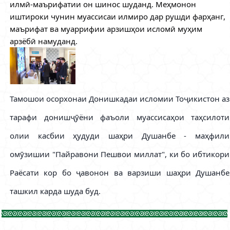
илмӣ-маърифатии он шинос шуданд. Меҳмонон
иштироки чунин муассисаи илмиро дар рушди фарҳанг,
маърифат ва муаррифии арзишҳои исломӣ муҳим
арзёбӣ намуданд.
Тамошои осорхонаи Донишкадаи исломии Тоҷикистон аз
тарафи
донишҷӯёни фаъоли муассисаҳои таҳсилоти
олии касбии ҳудуди шаҳри Душанбе -
маҳфили
омӯзишии "Пайравони Пешвои миллат", ки бо ибтикори
Раёсати кор бо ҷавонон ва варзиши шаҳри Душанбе
ташкил карда шуда буд.