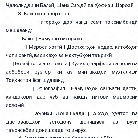
Ҷалолиддини Балхӣ, Шайх Саъдӣ ва Ҳофизи Шерозӣ.
3. Бахшҳои осорхона
Нигораҳо дар чанд самт тақсимбандӣ
мешаванд:
| Бахш | Намунаи нигораҳо |
| Мероси хаттӣ | Дастхатҳои нодир, китобҳои
чопи сангӣ, васиқаҳо ва мактубҳои таърихӣ. |
| Бозёфтҳои археологӣ | Кӯзаҳо, зарфҳои сафолӣ ва
асбобҳои рӯзгор, ки аз минтақаҳои мухталифи
Тоҷикистон ёфт шудаанд. |
| Этнография | Намунаҳои санъати дастӣ,
кандакорӣ дар чӯб ва нақшу нигори меъмории
исломӣ. |
| Таърихи Донишкада | Аксҳо, ҳуҷҷатҳо ва
дастовардҳои устодону донишҷӯён аз рӯзи
таъсисёбии донишкада то имрӯз. |