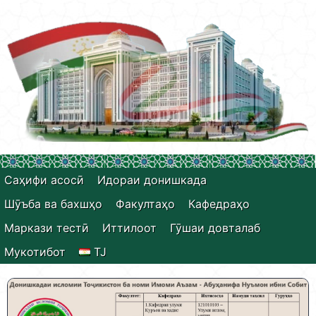
Саҳифи асосӣ
Идораи донишкада
Шӯъба ва бахшҳо
Факултаҳо
Кафедраҳо
Маркази тестӣ
Иттилоот
Гӯшаи довталаб
Мукотибот
TJ