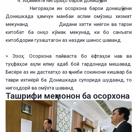
4. Аҳамияти нигораҳо барои донишҷӯён
Нигораҳои ин осорхона барои донишҷӯёни
Донишкада ҳамчун манбаи аслии омӯзиш хизмат
мекунанд. Дидани хатти ниёгон ва тарзи
китобат ба онҳо кӯмак мекунад, ки бо санъати
китобдории гузаштагон аз наздик шинос шаванд.
> Эзоҳ: Осорхона пайваста бо ёфтаҳои нав ва
туҳфаҳои аҳли илму адаб бой гардонида мешавад.
Бисёре аз ин дастхатҳо аз ҷониби сокинони кишвар ба
таври ихтиёрӣ ба Донишкада супорида шудаанд, то
нигоҳдорӣ ва омӯхта шаванд.
Ташрифи меҳмонон ба осорхона