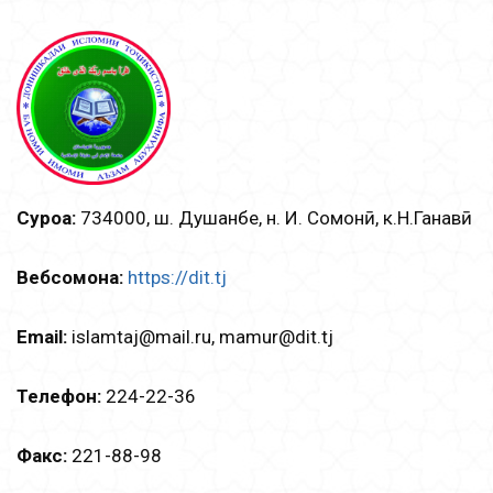
Суроға:
734000, ш. Душанбе, н. И. Сомонӣ, к.Н.Ганҷавӣ
Вебсомона:
https://dit.tj
Email:
islamtаj@mail.ru, mamur@dit.tj
Телефон:
224-22-36
Факс:
221-88-98