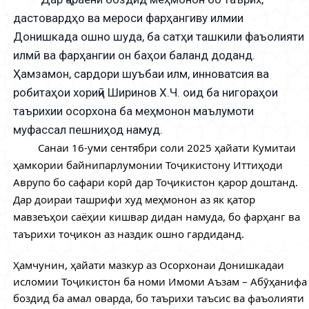
дастовардҳо ва мероси фарҳангиву илмии
Донишкада ошно шуда, ба сатҳи ташкили фаъолияти
илмӣ ва фарҳангии он баҳои баланд доданд.
Ҳамзамон, сардори шуъбаи илм, инноватсия ва
робитаҳои хориҷӣ Ширинов Х.Ч. оид ба нигораҳои
таърихии осорхона ба меҳмонон маълумоти
муфассал пешниҳод намуд.
Санаи 16-уми сентябри соли 2025 ҳайати Кумитаи
ҳамкории байнипарлумонии Тоҷикистону Иттиҳоди
Аврупо бо сафари корӣ дар Тоҷикистон қарор доштанд.
Дар доираи ташрифи худ меҳмонон аз як қатор
мавзеъҳои саёҳии кишвар дидан намуда, бо фарҳанг ва
таърихи тоҷикон аз наздик ошно гардиданд.
Ҳамчунин, ҳайати мазкур аз Осорхонаи Донишкадаи
исломии Тоҷикистон ба номи Имоми Аъзам – Абӯҳанифа
боздид ба амал оварда, бо таърихи таъсис ва фаъолияти