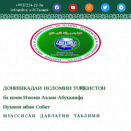
+9937224-22-36
info@dit.tj
к.Н.Ганҷавӣ
ДОНИШКАДАИ ИСЛОМИИ ТОҶИКИСТОН
ба номи Имоми Аъзам-Абуҳанифа
Нуъмон ибни Собит
МУАССИСАИ ДАВЛАТИИ ТАЪЛИМӢ