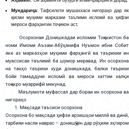
Аҳамият
: Он аҳамияти бузурги илмӣ-фарҳангӣ дорад.
Мундариҷа
: Тафсилоти мушаххаси нигораҳо дар як
қисми муҳими марказии таълими исломӣ ва ҳифзи
мероси фарҳангии тоҷикон аст.
Осорхонаи Донишкадаи исломии Тоҷикистон ба
номи Имоми Аъзам-Абӯҳанифа Нуъмон ибни Собит
яке аз марказҳои муҳими фарҳангӣ ва таърихии ин
муассисаи таълимӣ ба шумор меравад. Ин осорхона
на танҳо таърихи худи донишкада, балки таърихи
бойи тамаддуни исломӣ ва мероси хаттии халқи
тоҷикро муаррифӣ мекунад.
Маълумоти муфассал дар бораи ин осорхона ва
нигораҳо:
1. Мақсади таъсиси осорхона
Осорхона бо мақсади ҳифзи арзишҳои миллӣ ва динӣ,
тарбияи насли наврас – донишҷӯён дар рӯҳияи эҳтиром