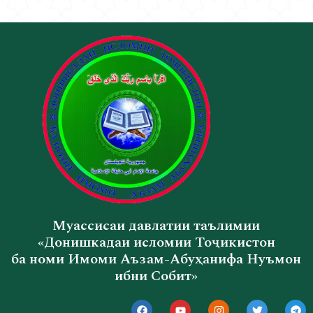
Муассисаи давлатии таълимии
«Донишкадаи исломии Тоҷикистон
ба номи Имоми Аъзам-Абуҳанифа Нуъмон
ибни Собит»