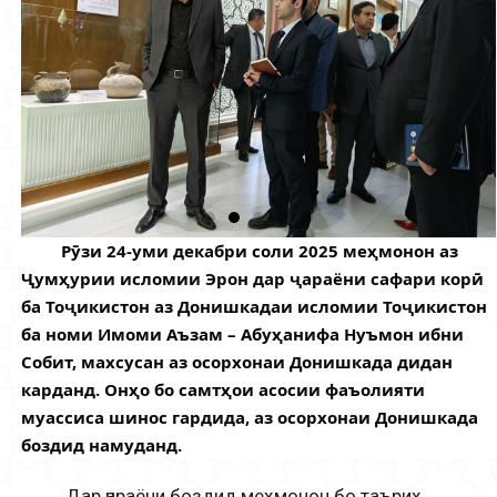
Рӯзи 24-уми декабри соли 2025 меҳмонон аз
Ҷумҳурии исломии Эрон дар ҷараёни сафари корӣ
ба Тоҷикистон аз Донишкадаи исломии Тоҷикистон
ба номи Имоми Аъзам – Абуҳанифа Нуъмон ибни
Собит, махсусан аз осорхонаи Донишкада дидан
карданд. Онҳо бо самтҳои асосии фаъолияти
муассиса шинос гардида, аз осорхонаи Донишкада
боздид намуданд.
Дар ҷараёни боздид меҳмонон бо таърих,