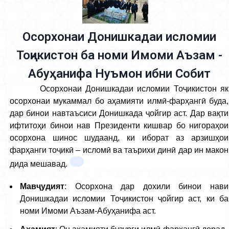
Осорхонаи Донишкадаи исломии
Тоҷикистон ба номи Имоми Аъзам -
Абуҳанифа Нуъмон ибни Собит
Осорхонаи Донишкадаи исломии Тоҷикистон як
осорхонаи мукаммал бо аҳамияти илмӣ-фарҳангӣ буда,
дар бинои навтаъсиси Донишкада ҷойгир аст. Дар вақти
ифтитоҳи бинои нав Президенти кишвар бо нигораҳои
осорхона шинос шудаанд, ки иборат аз арзишҳои
фарҳанги тоҷикӣ – исломӣ ва таърихи динӣ дар ин макон
дида мешавад.
Мавҷудият
: Осорхона дар дохили бинои нави
Донишкадаи исломии Тоҷикистон ҷойгир аст, ки ба
номи Имоми Аъзам-Абуҳанифа аст.