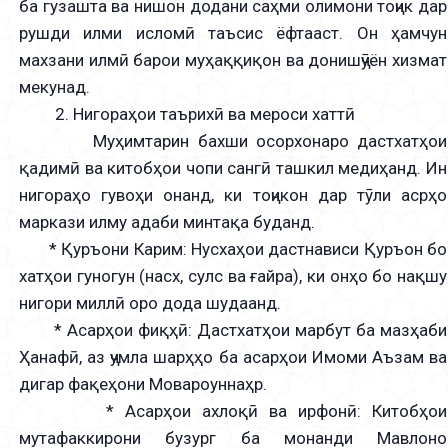
ба гузашта ва нишон додани саҳми олимони тоҷик дар
рушди илми исломӣ таъсис ёфтааст. Он ҳамчун
махзани илмӣ барои муҳаққиқон ва донишҷӯён хизмат
мекунад.
2. Нигораҳои таърихӣ ва мероси хаттӣ
Муҳимтарин бахши осорхонаро дастхатҳои
қадимӣ ва китобҳои чопи сангӣ ташкил медиҳанд. Ин
нигораҳо гувоҳи онанд, ки тоҷикон дар тӯли асрҳо
маркази илму адаби минтақа буданд.
* Қуръони Карим: Нусхаҳои дастнависи Қуръон бо
хатҳои гуногун (насх, сулс ва ғайра), ки онҳо бо нақшу
нигори миллӣ оро дода шудаанд.
* Асарҳои фиқҳӣ: Дастхатҳои марбут ба мазҳаби
Ҳанафӣ, аз ҷумла шарҳҳо ба асарҳои Имоми Аъзам ва
дигар фақеҳони Мовароуннаҳр.
* Асарҳои ахлоқӣ ва ирфонӣ: Китобҳои
мутафаккирони бузург ба монанди Мавлоно