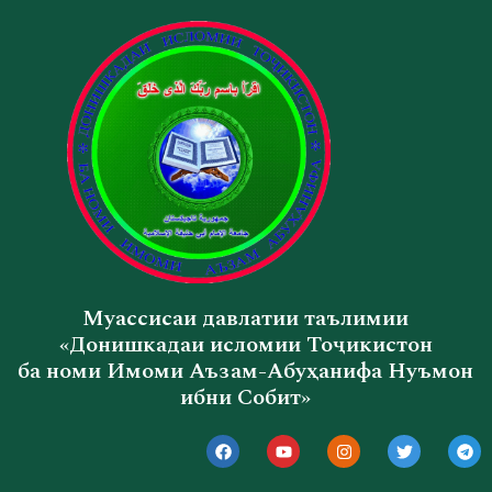
Муассисаи давлатии таълимии
«Донишкадаи исломии Тоҷикистон
ба номи Имоми Аъзам-Абуҳанифа Нуъмон
ибни Собит»