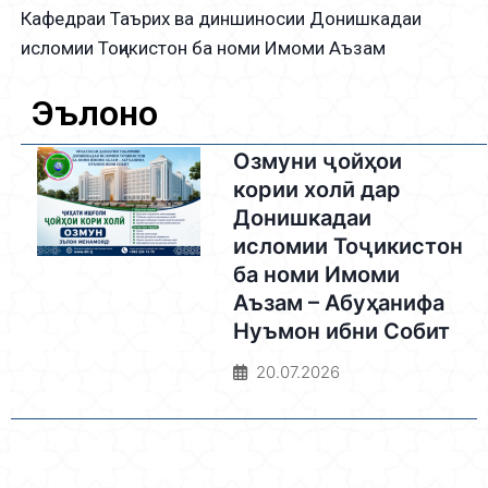
Кафедраи Таърих ва диншиносии Донишкадаи
исломии Тоҷикистон ба номи Имоми Аъзам
Эълонҳо
Озмуни ҷойҳои
кории холӣ дар
Донишкадаи
исломии Тоҷикистон
ба номи Имоми
Аъзам – Абуҳанифа
Нуъмон ибни Собит
20.07.2026