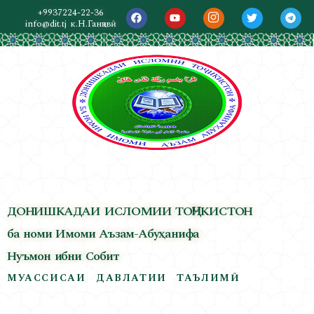
+9937224-22-36
info@dit.tj
к.Н.Ганҷавӣ
ДОНИШКАДАИ ИСЛОМИИ ТОҶИКИСТОН
ба номи Имоми Аъзам-Абуҳанифа
Нуъмон ибни Собит
МУАССИСАИ ДАВЛАТИИ ТАЪЛИМӢ