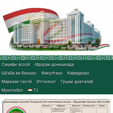
Саҳифи асосӣ
Идораи донишкада
Шӯъба ва бахшҳо
Факултаҳо
Кафедраҳо
Маркази тестӣ
Иттилоот
Гӯшаи довталаб
Мукотибот
TJ