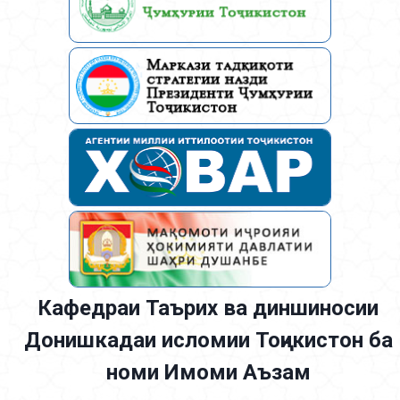
Кафедраи Таърих ва диншиносии
Донишкадаи исломии Тоҷикистон ба
номи Имоми Аъзам