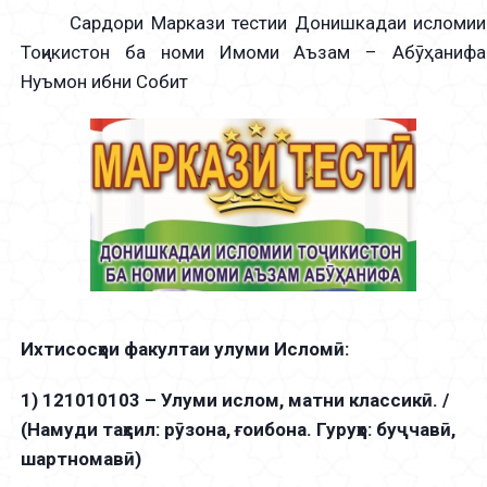
Сардори Маркази тестии Донишкадаи исломии
Тоҷикистон ба номи Имоми Аъзам – Абӯҳанифа
Нуъмон ибни Собит
Ихтисосҳои факултаи улуми Исломӣ:
1) 121010103 – Улуми ислом, матни классикӣ. /
(Намуди таҳсил: рӯзона, ғоибона. Гуруҳҳо: буҷчавӣ,
шартномавӣ)