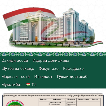
Саҳифи асосӣ
Идораи донишкада
Шӯъба ва бахшҳо
Факултаҳо
Кафедраҳо
Маркази тестӣ
Иттилоот
Гӯшаи довталаб
Мукотибот
TJ