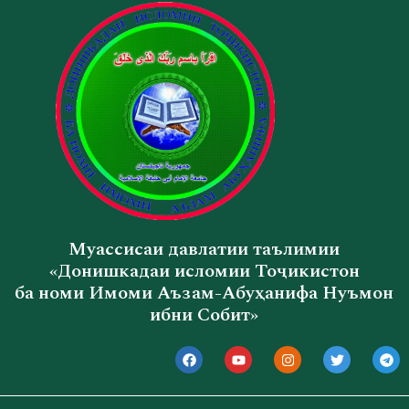
Муассисаи давлатии таълимии
«Донишкадаи исломии Тоҷикистон
ба номи Имоми Аъзам-Абуҳанифа Нуъмон
ибни Собит»