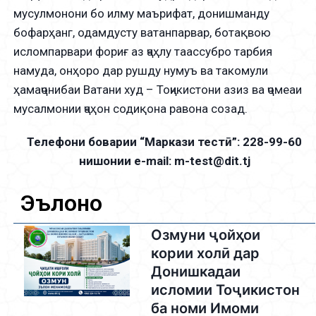
мусулмонони бо илму маърифат, донишманду
бофарҳанг, одамдусту ватанпарвар, ботақвою
исломпарвари фориғ аз ҷаҳлу таассубро тарбия
намуда, онҳоро дар рушду нумуъ ва такомули
ҳамаҷонибаи Ватани худ – Тоҷикистони азиз ва ҷомеаи
мусалмонии ҷаҳон содиқона равона созад.
Телефони боварии “Маркази тестӣ”: 228-99-60
нишонии e-mail: m-test@dit.tj
Эълонҳо
Озмуни ҷойҳои
кории холӣ дар
Донишкадаи
исломии Тоҷикистон
ба номи Имоми