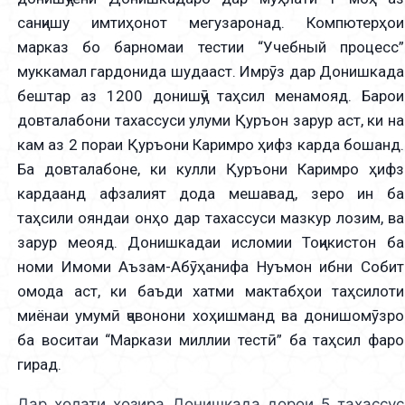
санҷишу имтиҳонот мегузаронад. Компютерҳои
марказ бо барномаи тестии “Учебный процесс”
муккамал гардонида шудааст. Имрӯз дар Донишкада
бештар аз 1200 донишҷӯ таҳсил менамояд. Барои
довталабони тахассуси улуми Қуръон зарур аст, ки на
кам аз 2 пораи Қуръони Каримро ҳифз карда бошанд.
Ба довталабоне, ки кулли Қуръони Каримро ҳифз
кардаанд афзалият дода мешавад, зеро ин ба
таҳсили ояндаи онҳо дар тахассуси мазкур лозим, ва
зарур меояд. Донишкадаи исломии Тоҷикистон ба
номи Имоми Аъзам-Абӯҳанифа Нуъмон ибни Собит
омода аст, ки баъди хатми мактабҳои таҳсилоти
миёнаи умумӣ ҷавонони хоҳишманд ва донишомӯзро
ба воситаи “Маркази миллии тестӣ” ба таҳсил фаро
гирад.
Дар ҳолати ҳозира Донишкада дорои 5 тахассус