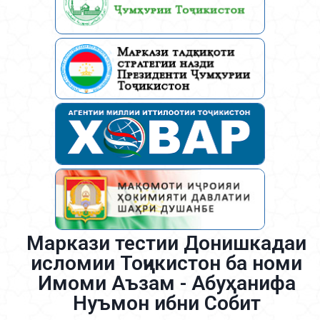
Маркази тестии Донишкадаи
исломии Тоҷикистон ба номи
Имоми Аъзам - Абуҳанифа
Нуъмон ибни Собит