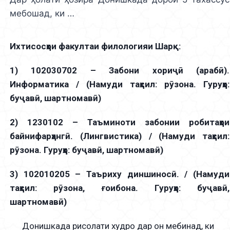
мебошад, ки …
Ихтисосҳои факултаи филологияи Шарқ:
1) 102030702 – Забони хориҷӣ (арабӣ).
Информатика / (Намуди таҳсил: рӯзона. Гуруҳҳо:
буҷавӣ, шартномавӣ)
2) 1230102 – Таъминоти забонии робитаҳои
байнифарҳангӣ. (Лингвистика) / (Намуди таҳсил:
рӯзона. Гуруҳҳо: буҷавӣ, шартномавӣ)
3) 102010205 – Таъриху диншиносӣ. / (Намуди
таҳсил: рӯзона, ғоибона. Гуруҳҳо: буҷавӣ,
шартномавӣ)
Донишкада рисолати худро дар он мебинад, ки