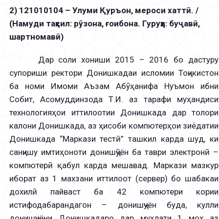
2) 121010104 – Улуми Қуръон, мероси хаттӣ. /
(Намуди таҳсил: рӯзона, ғоибона. Гуруҳҳо: буҷавӣ,
шартномавӣ)
Дар соли хониши 2015 – 2016 бо дастуру
супориши ректори Донишкадаи исломии Тоҷикистон
ба номи Имоми Аъзам Абӯҳанифа Нуъмон ибни
Собит, Асомуддинзода Т.И. аз тарафи муҳандиси
технологияҳои иттилоотии Донишкада дар толори
калони Донишкада, аз ҳисоби компютерҳои зиёдатии
Донишкада “Маркази тестӣ” ташкил карда шуд, ки
санҷишу имтиҳоноти донишҷӯён ба таври электронӣ –
компютерӣ қабул карда мешавад. Маркази мазкур
иборат аз 1 махзани иттилоот (сервер) бо шабакаи
дохилӣ пайваст ба 42 компютери кории
истифодабарандагон – донишҷуён буда, кулли
донишҷуёни Донишкадаро дар муҳлати 1 моҳ аз