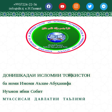
+9937224-22-36
info@dit.tj
к.Н.Ганҷавӣ
ДОНИШКАДАИ ИСЛОМИИ ТОҶИКИСТОН
ба номи Имоми Аъзам-Абуҳанифа
Нуъмон ибни Собит
МУАССИСАИ ДАВЛАТИИ ТАЪЛИМӢ