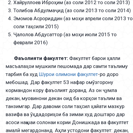
Хайруллоев Иброҳим (аз соли 2012 то соли 2013)
Толибов Абдулмаҷид (аз соли 2013 то соли 2014)
Эмомов Асрориддин (аз моҳи апрели соли 2013 то
соли таҳсили 2015)
Ҷалолов Абдусаттор (аз моҳи июли 2015 то
феврали 2016)
Фаъолияти факултет:
Факултет барои ҳалли
масъалаҳои мушкили пешомада дар самти таълиму
тарбия ба худ
Шурои олимони факултет
-ро доро
мебошад. Дар факултет 53 нафар омӯзгорону
кормандон кору фаъолият доранд. Аз он ҷумла
декан, муовинони декан оид ба корҳои таълим ва
танзимгар. Дар давоми соли таҳсил ҳайати мазкур
вазифа ва ӯҳдадориҳои ба зимаи худ доштаро дар
асоси нақшаи солонаи кории Донишкада ва факултет
амалӣ мегардонанд. Аҳли устодони факултет: декан,