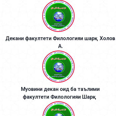
Декани факултети Филологияи шарқ: Холов
А.
Муовини декан оид ба таълими
факултети Филологияи Шарқ: