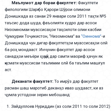
Маълумот дар бораи факултет:
Факултети
филологияи Шарқ бо Қарори Шӯрои олимони
Донишкада аз санаи 29 январи соли 2011 таҳти №5
таъсис дода шуда, фаъолияти худро дар асоси
Низомномаи муассисаҳои таҳсилоти олии касбии
Ҷумҳурии Тоҷикистон, “Низомнома” ва
“Оиннома”
-и
Донишкада чун дигар факултетҳои муассисаҳои олӣ
ба роҳ мондааст. Инчунин факултет дар асоси
санадҳои меъёри ҳуқуқӣ дар самти маориф ҳачун як
қисмати муассисаи таълимии олӣ ба таълим машғул
аст.
Деканати факултет:
То имрӯз дар факултет
расман шаш маротиб деканҳо иваз шудааст, ки аз
ҷумла устодони зерин мебошанд:
Зайдуллоев Нуриддин (аз соли 2011 то соли 2012)