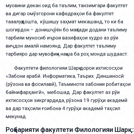
муовини декан оид ба таълим, танзимгари факултет
ва дигар омӯзгорони кафедраҳои ба факултет
тааалуқдошта, кӯшишу заҳмат мекашанд, то ки ба
шогирдон – донишҷӯён бо мақсади додани таълиму
тарбияи муносиб иҷрои вазифаҳои худро аз рӯи
виҷдон амалӣ намоянд. Дар факултет таълиму
тарбияро дар мувофиқи нақша ба роҳ монда шудааст.
Факултети филологияи Шарқ дорои ихтисосҳои
«Забони арабӣ. Информатика, Таърих. Диншиносӣ
(рӯзона ва фосилавӣ), Таъминоти забонии робитаҳои
байнифарҳангӣ», мебошад. Дар факултет аз рӯи
ихтисосҳои зикргардида, рӯзона 19 гурӯҳи академӣ
ва дар таҳсили ғоибона 4 гурӯҳи академӣ таҳсил
мекунад
Роҳбарияти факултети Филологияи Шарқ: