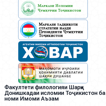
Факултети филологияи Шарқи
Донишкадаи исломии Тоҷикистон ба
номи Имоми Аъзам