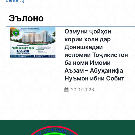
center.tj
Эълонҳо
Озмуни ҷойҳои
кории холӣ дар
Донишкадаи
исломии Тоҷикистон
ба номи Имоми
Аъзам – Абуҳанифа
Нуъмон ибни Собит
20.07.2026