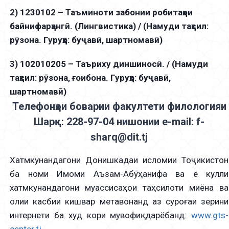
2) 1230102 – Таъминоти забонии робитаҳои
байнифарҳангӣ. (Лингвистика) / (Намуди таҳсил:
рӯзона. Гуруҳҳо: буҷавӣ, шартномавӣ)
3) 102010205 – Таъриху диншиносӣ. / (Намуди
таҳсил: рӯзона, ғоибона. Гуруҳҳо: буҷавӣ,
шартномавӣ)
Телефонҳои боварии факултети филологияи
Шарқ: 228-97-04 нишонии e-mail: f-
sharq@dit.tj
Хатмкунандагони Донишкадаи исломии Тоҷикистон
ба номи Имоми Аъзам-Абӯҳанифа ва ё кулли
хатмкунандагони муассисаҳои таҳсилоти миёна ва
олии касбии кишвар метавонанд аз суроғаи зерини
интернети ба худ кори мувофиқ дарёбанд:
www.gts-