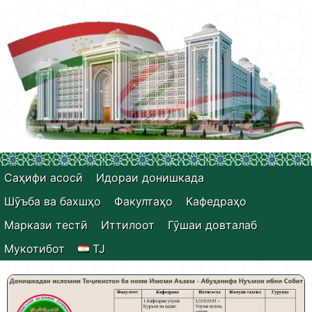
Саҳифи асосӣ
Идораи донишкада
Шӯъба ва бахшҳо
Факултаҳо
Кафедраҳо
Маркази тестӣ
Иттилоот
Гӯшаи довталаб
Мукотибот
TJ