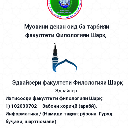
Муовини декан оид ба тарбияи
факултети Филологияи Шарқ:
Эдвайзери факултети Филологияи Шарқ:
Эдвайзер:
Ихтисосҳои факултети филологияи Шарқ:
1) 102030702 – Забони хориҷӣ (арабӣ).
Информатика / (Намуди таҳсил: рӯзона. Гуруҳҳо:
буҷавӣ, шартномавӣ)