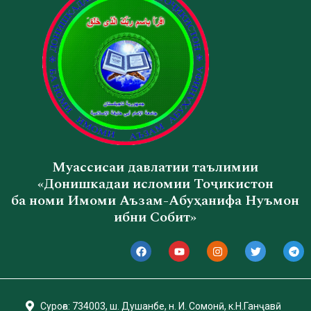
Муассисаи давлатии таълимии
«Донишкадаи исломии Тоҷикистон
ба номи Имоми Аъзам-Абуҳанифа Нуъмон
ибни Собит»
Суроға: 734003, ш. Душанбе, н. И. Сомонӣ, к.Н.Ганҷавӣ