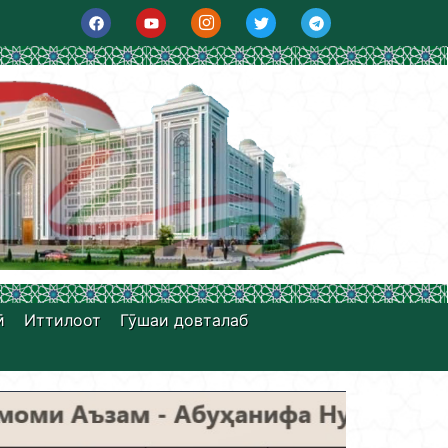
ӣ
Иттилоот
Гӯшаи довталаб