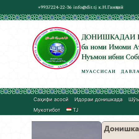
+9937224-22-36
info@dit.tj
к.Н.Ганҷавӣ
ДОНИШКАДАИ 
ба номи Имоми А
Нуъмон ибни Соб
МУАССИСАИ ДАВЛА
Саҳифи асосӣ
Идораи донишкада
Шӯъ
Мукотибот
TJ