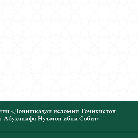
мии «Донишкадаи исломии Тоҷикистон
-Абуҳанифа Нуъмон ибни Собит»