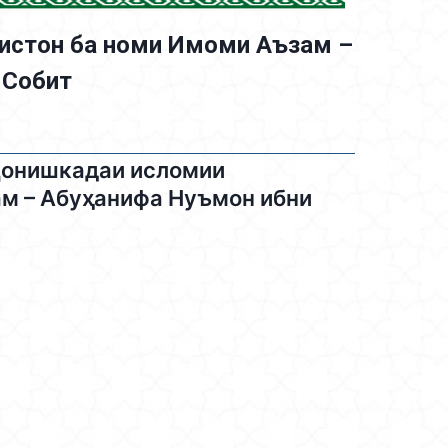
истон ба номи Имоми Аъзам –
 Собит
 Донишкадаи исломии
м – Абуҳанифа Нуъмон ибни