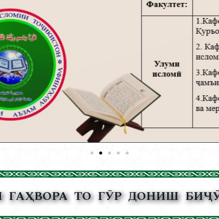
И ГАҲВОРА ТО ГӮР ДОНИШ БИҶӮ