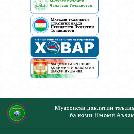
Муассисаи давлатии таъли
ба номи Имоми Аъзам