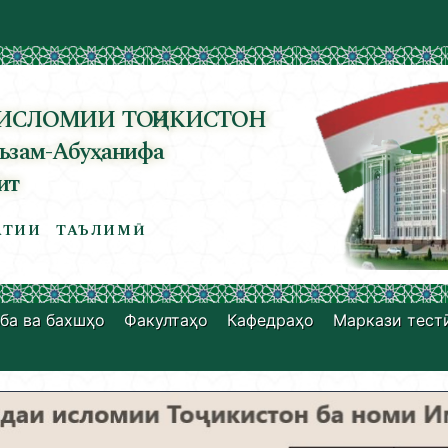
ИСЛОМИИ ТОҶИКИСТОН
ъзам-Абуҳанифа
ит
ТИИ ТАЪЛИМӢ
ба ва бахшҳо
Факултаҳо
Кафедраҳо
Маркази тест