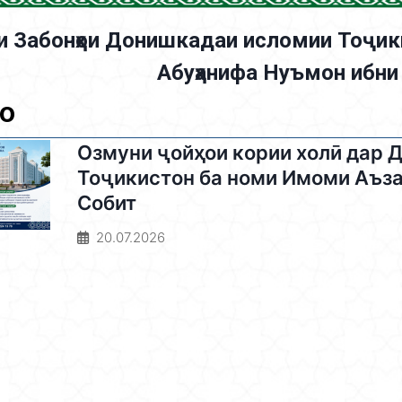
 Забонҳои Донишкадаи исломии Тоҷик
Абуҳанифа Нуъмон ибни
ҳо
Озмуни ҷойҳои кории холӣ дар
Тоҷикистон ба номи Имоми Аъза
Собит
20.07.2026