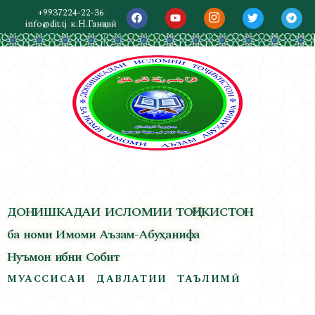
+9937224-22-36
info@dit.tj
к.Н.Ганҷавӣ
ДОНИШКАДАИ ИСЛОМИИ ТОҶИКИСТОН
ба номи Имоми Аъзам-Абуҳанифа
Нуъмон ибни Собит
МУАССИСАИ ДАВЛАТИИ ТАЪЛИМӢ