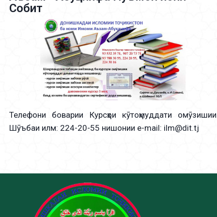
Собит
Телефони боварии Курсҳои кӯтоҳмуддати омӯзишии
Шӯъбаи илм: 224-20-55 нишонии e-mail: ilm@dit.tj