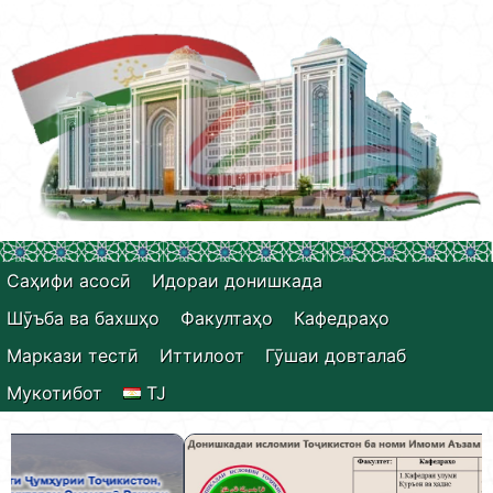
Саҳифи асосӣ
Идораи донишкада
Шӯъба ва бахшҳо
Факултаҳо
Кафедраҳо
Маркази тестӣ
Иттилоот
Гӯшаи довталаб
Мукотибот
TJ