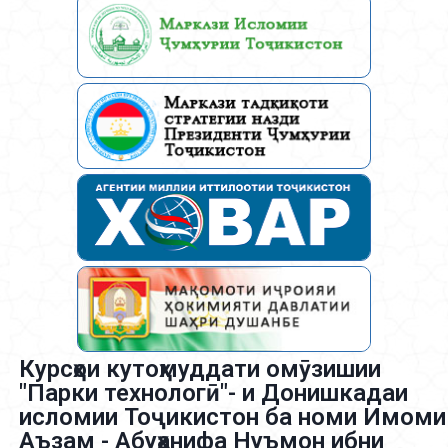
Курсҳои кутоҳмуддати омӯзишии
"Парки технологӣ"- и Донишкадаи
исломии Тоҷикистон ба номи Имоми
Аъзам - Абуҳанифа Нуъмон ибни