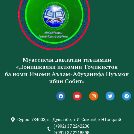
Муассисаи давлатии таълимии
«Донишкадаи исломии Тоҷикистон
ба номи Имоми Аъзам-Абуҳанифа Нуъмон
ибни Собит»
Суроға: 734003, ш. Душанбе, н. И. Сомонӣ, к.Н.Ганҷавӣ
(+992) 37 2242236
(+992) 37 2218898