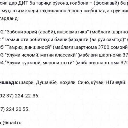
сил дар ДИТ ба тариқи рўзона, ғоибона – (фосилавӣ) ба
и муҳлати меъёри таҳсилашон 5 сола мебошад аз рўи зи
гарданд:
2 “Забони хориҷӣ (арабӣ), информатика” (маблағи шартн
 “Таъминоти робитаҳои байнифарҳангӣ (аз рўи самтҳо)”
5 “Таърих, диншиносӣ” (маблағи шартнома 3700 сомонӣ
3 “Улуми исломӣ, матни классикӣ”(маблағи шартнома 3
4 “Улуми қуръонӣ, мероси хаттӣ” (маблағи шартнома 37
ишкада:
шаҳри Душанбе, ноҳияи Сино, кўчаи Н.Ганҷавӣ.
92 37) 224-22-36.
37) 224 20 55.
aj@mail.ru