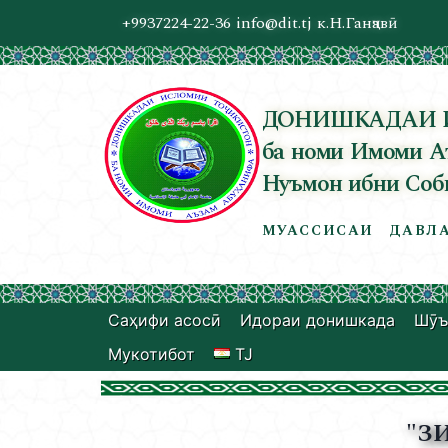
+9937224-22-36
info@dit.tj
к.Н.Ганҷавӣ
ДОНИШКАДАИ 
ба номи Имоми А
Нуъмон ибни Соб
МУАССИСАИ ДАВЛА
Саҳифи асосӣ
Идораи донишкада
Шӯъ
Мукотибот
TJ
"З