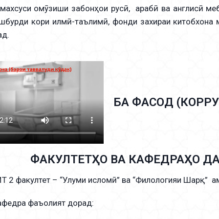
махсуси омӯзиши забонҳои русӣ, арабӣ ва англисӣ ме
шбурди кори илмӣ-таълимӣ, фонди захираи китобхона
ад.
БА ФАСОД (КОРРУ
ФАКУЛТЕТҲО ВА КАФЕДРАҲО Д
Т 2 факултет – “Улуми исломӣ” ва “Филологияи Шарқ” 
афедра фаъолият дорад: