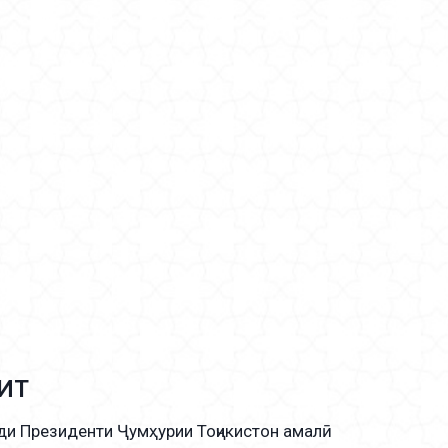
ИТ
и Президенти Ҷумҳурии Тоҷикистон амалӣ