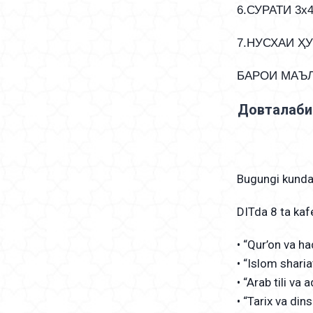
6.СУРАТИ 3х
7.НУСХАИ Ҳ
БАРОИ МАЪЛ
Довталаби
Bugungi kunda 
DITda 8 ta ka
• “Qur’on va ha
• “Islom sharia
• “Arab tili va 
• “Tarix va din