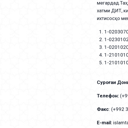
мегардад.Таҳ
хатми ДИТ, к
ихтисосҳо ме
1-0203070
1-0230102
1-0201020
1-2101010
1-2101010
Суроғаи Дон
Телефон: ‪
(+9
Факс
: ‪(+992 
E-mail:
islamt