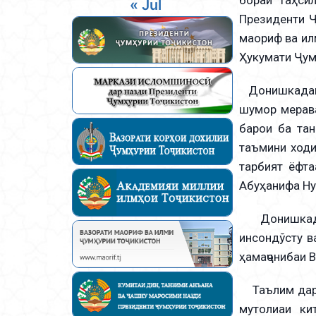
« Jul
Президенти Ҷ
маориф ва ил
Ҳукумати Ҷум
Донишкадаи и
шумор мерав
барои ба тан
таъмини ходи
тарбият ёфт
Абуҳанифа Ну
Донишкадаи 
инсондўсту в
ҳамаҷонибаи В
Таълим дар Д
мутолиаи ки