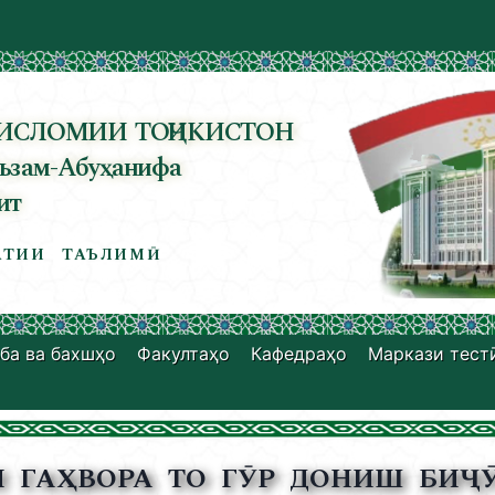
ИСЛОМИИ ТОҶИКИСТОН
ъзам-Абуҳанифа
ит
ТИИ ТАЪЛИМӢ
ба ва бахшҳо
Факултаҳо
Кафедраҳо
Маркази тест
И ГАҲВОРА ТО ГӮР ДОНИШ БИҶӮ