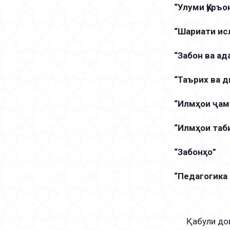
“Улуми Қуръо
“Шариати ис
“Забон ва ад
“Таърих ва 
“Илмҳои ҷа
“Илмҳои таб
“Забонҳо”
“Педагогика
Қабули довта