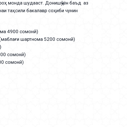
 роҳ монда шудааст. Донишҷӯён баъд аз
наи таҳсили бакалавр соҳиби чунин
ома 4900 сомонӣ)
 (маблағи шартнома 5200 сомонӣ)
)
700 сомонӣ)
00 сомонӣ)