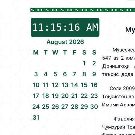
Му
August 2026
Муассисаи д
M
T
W
T
F
S
S
547 аз 2-юм
1
2
Донишгоҳи и
3
4
5
6
7
8
9
таъсис дода
10
11
12
13
14
15
16
Соли 2009 б
17
18
19
20
21
22
23
Тоҷикистон а
Имоми Аъзам-
24
25
26
27
28
29
30
31
Фаъолияти Д
Ҷумҳурии Тоҷ
бораи таҳси