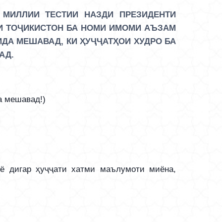
 МИЛЛИИ ТЕСТИИ НАЗДИ ПРЕЗИДЕНТИ
И ТОҶИКИСТОН БА НОМИ ИМОМИ АЪЗАМ
ДА МЕШАВАД, КИ ҲУҶҶАТҲОИ ХУДРО БА
РАД.
 мешавад!)
игар ҳуҷҷати хатми маълумоти миёна,