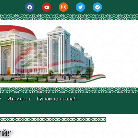
ӣ
Иттилоот
Гӯшаи довталаб
Й!"