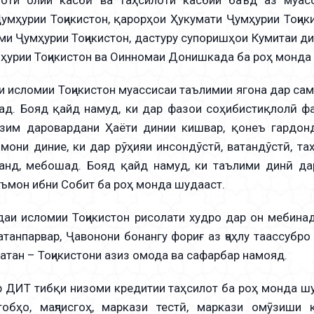
умҳурии Тоҷикистон, қарорҳои Ҳукумати Ҷумҳурии Тоҷик
ми Ҷумҳурии Тоҷикистон, дастуру супоришҳои Кумитаи д
ҳурии Тоҷикистон ва Оинномаи Донишкада ба роҳ монда
сломии Тоҷикистон муассисаи таълимии ягона дар самт
ад. Бояд қайд намуд, ки дар фазои соҳибистиқлолӣ ф
зим даровардани Ҳаёти динии кишвар, қонеъ гардонд
мони диние, ки дар рўҳияи инсондўстӣ, ватандўстӣ, 
аанд, мебошад. Бояд қайд намуд, ки таълими динӣ 
ъмон ибни Собит ба роҳ монда шудааст.
исломии Тоҷикистон рисолати худро дар он мебинад,
атанпарвар, Ҷавонони бонангу фориғ аз ҷаҳлу таассубр
атан – Тоҷикистони азиз омода ва сафарбар намояд.
ИТ тибқи низоми кредитии таҳсилот ба роҳ монда шу
тобҳо, маҷлисгоҳ, маркази тестӣ, маркази омӯзиши