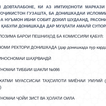
И ДОВТАЛАБОНЕ, КИ АЗ ИМТИҲОНОТИ
МАРКАЗИ
ТОҶИКИСТОН
ГУЗАШТА, БА ДОНИШКАДАИ ИСЛОМИ
А НУЪМОН ИБНИ СОБИТ ДОХИЛ ШУДААНД, РАСОНИ
 ҚАБУЛИ ДОНИШКАДА ДАР МУҲЛАТИ АМАЛӢ СУПО
ЛОЗИМА БАРОИ ПЕШНИҲОД БА КОМИССИЯИ ҚАБУЛ:
НОМИ РЕКТОРИ ДОНИШКАДА (дар донишкада пур карда
ШИНОСНОМАИ ШАҲРВАНДӢ
ТНОМАИ ТИББИИ ШАКЛИ №086
 ХАТМИ МУАССИСАИ ТАҲСИЛОТИ МИЁНАИ УМУМӢ (ё д
)
НОМАИ ҶОЙИ ЗИСТ ВА ҲОЛАТИ ОИЛА