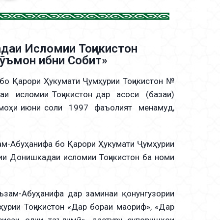
даи Исломии Тоҷикистон
ӯъмон ибни Собит»
о Қарори Ҳукумати Ҷумҳурии Тоҷикистон №
аи исломии Тоҷикистон дар асоси (базаи)
моҳи июни соли 1997 фаъолият менамуд,
м-Абуҳанифа бо Қарори Ҳукумати Ҷумҳурии
ии Донишкадаи исломии Тоҷикистон ба номи
ам-Абуҳанифа дар заминаи қонунгузории
мҳурии Тоҷикистон «Дар бораи маориф», «Дар
сисаи олии таълимӣ», дастуру супоришҳои