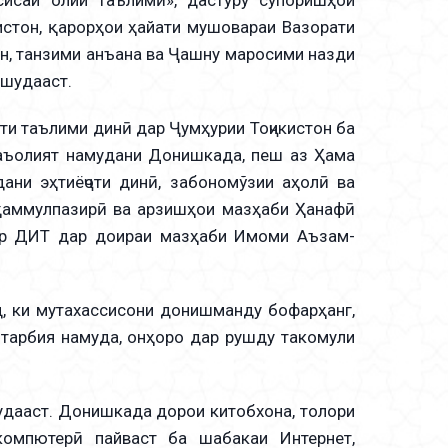
истон, қарорҳои ҳайати мушовараи Вазорати
ин, танзими анъана ва Ҷашну маросими назди
 шудааст.
и таълими динӣ дар Ҷумҳурии Тоҷикистон ба
аъолият намудани Донишкада, пеш аз Ҳама
ани эҳтиёҷоти динӣ, забономўзии аҳолӣ ва
таҳаммулпазирӣ ва арзишҳои мазҳаби Ҳанафӣ
дар ДИТ дар доираи мазҳаби Имоми Аъзам-
 ки мутахассисони донишманду бофарҳанг,
о тарбия намуда, онҳоро дар рушду такомули
дааст. Донишкада дорои китобхона, толори
 компютерӣ пайваст ба шабакаи Интернет,