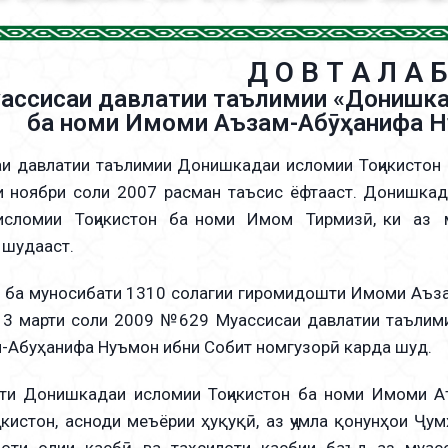
Д О В Т А Л А Б
ассисаи давлатии таълимии «Донишка
ба номи Имоми Аъзам-Абӯҳанифа Н
авлатии таълимии Донишкадаи исломии Тоҷикистон б
и ноябри соли 2007 расман таъсис ёфтааст. Донишкад
сломии Тоҷикистон ба номи Имом Тирмизӣ, ки аз 
 шудааст.
а муносибати 1310 солагии гиромидошти Имоми Аъза
з 3 марти соли 2009 №629 Муассисаи давлатии таълим
Абуҳанифа Нуъмон ибни Собит номгузорӣ карда шуд.
онишкадаи исломии Тоҷикистон ба номи Имоми Аъз
икистон, асноди меъёрии ҳуқуқӣ, аз ҷумла қонунҳои Ҷу
лоти олии касбӣ ва таҳсилоти касбии баъд аз муас