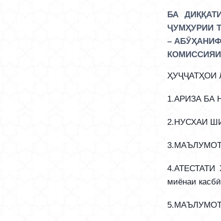
БА ДИҚҚАТ
ҶУМҲУРИИ 
– АБӮҲАНИФ
КОМИССИЯИ
ҲУҶҶАТҲОИ 
1.АРИЗА БА 
2.НУСХАИ 
3.МАЪЛУМО
4.АТЕСТАТИ
миёнаи касбӣ
5.МАЪЛУМОТ