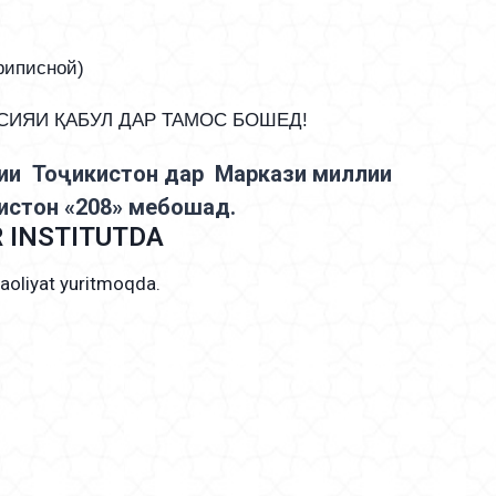
иписной)
СИЯИ ҚАБУЛ ДАР ТАМОС БОШЕД!
мии Тоҷикистон дар Маркази миллии
истон «208» мебошад.
 INSTITUTDA
faoliyat yuritmoqda.