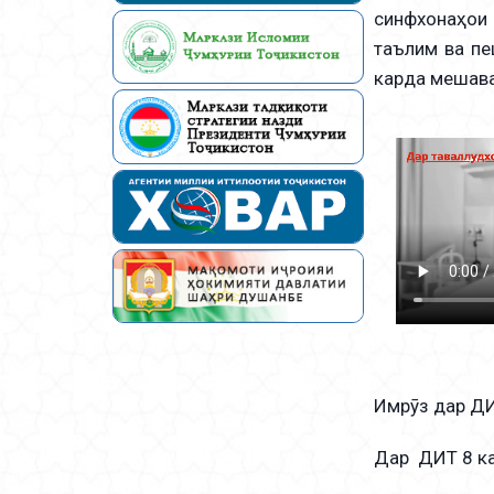
синфхонаҳои 
таълим ва пе
карда мешав
Имрӯз дар ДИ
Дар ДИТ 8 к