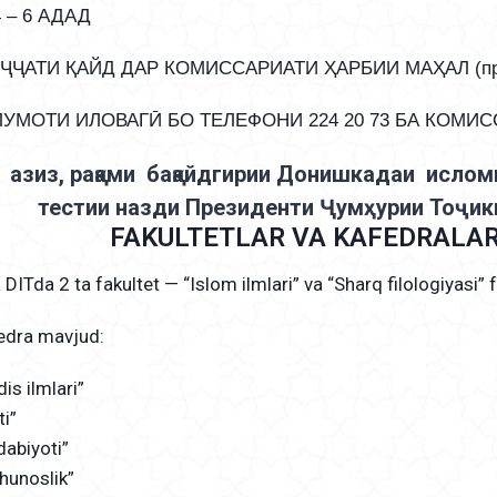
4 – 6 АДАД
УҶҶАТИ ҚАЙД ДАР КОМИССАРИАТИ ҲАРБИИ МАҲАЛ (пр
УМОТИ ИЛОВАГӢ БО ТЕЛЕФОНИ 224 20 73 БА КОМИС
 азиз, рақами бақайдгирии Донишкадаи исло
тестии назди Президенти Ҷумҳурии Тоҷик
FAKULTETLAR VA KAFEDRALAR
DITda 2 ta fakultet — “Islom ilmlari” va “Sharq filologiyasi” 
fedra mavjud:
dis ilmlari”
ti”
adabiyoti”
shunoslik”