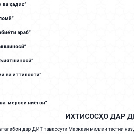
н ва ҳадис”
ломӣ”
абиёти араб”
диншиносӣ”
мъиятшиносӣ”
иӣ ва иттилоотӣ”
 ва мероси ниёгон”
ИХТИСОСҲО ДАР Д
лабон дар ДИТ тавассути Маркази миллии тестии назд