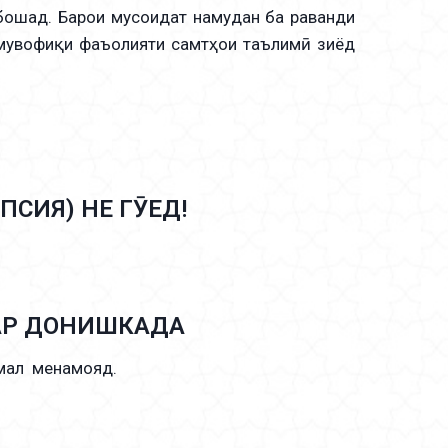
бошад. Барои мусоидат намудан ба раванди
 мувофиқи фаъолияти самтҳои таълимӣ зиёд
ПСИЯ) НЕ ГӮЕД!
АР ДОНИШКАДА
амал менамояд.