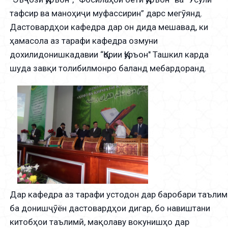
тафсир ва маноҳиҷи муфассирин” дарс мегӯянд.
Дастовардҳои кафедра дар он дида мешавад, ки
ҳамасола аз тарафи кафедра озмуни
дохилидонишкадавии “Қории Қуръон" Ташкил карда
шуда завқи толибилмонро баланд мебардоранд.
Дар кафедра аз тарафи устодон дар баробари таълим
ба донишҷӯён дастовардҳои дигар, бо навиштани
китобҳои таълимӣ, мақолаву вокунишҳо дар