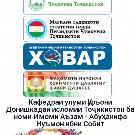
Кафедраи улуми Қуръони
Донишкадаи исломии Тоҷикистон ба
номи Имоми Аъзам - Абуҳанифа
Нуъмон ибни Собит