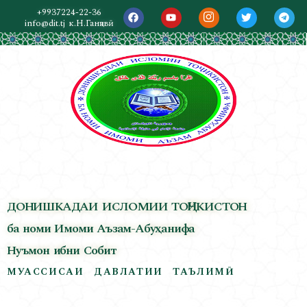
+9937224-22-36
info@dit.tj
к.Н.Ганҷавӣ
ДОНИШКАДАИ ИСЛОМИИ ТОҶИКИСТОН
ба номи Имоми Аъзам-Абуҳанифа
Нуъмон ибни Собит
МУАССИСАИ ДАВЛАТИИ ТАЪЛИМӢ