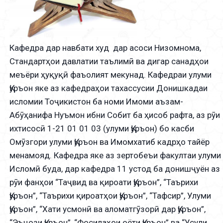
Кафедра дар навбати худ дар асоси Низомнома,
Стандартҳои давлатии таълимӣ ва дигар санадҳои
меъёри ҳуқуқӣ фаъолият мекунад. Кафедраи улуми
Қуръон яке аз кафедраҳои тахассусии Донишкадаи
исломии Тоҷикистон ба номи Имоми аъзам-
Абӯҳанифа Нуъмон ибни Собит ба ҳисоб рафта, аз рӯи
ихтисосӣ 1-21 01 01 03 (улуми Қуръон) бо касби
Омӯзгори улуми Қуръон ва Имомхатиб кадрҳо тайёр
менамояд. Кафедра яке аз зертобеъи факултаи улуми
Исломӣ буда, дар кафедра 11 устод ба донишҷуён аз
рӯи фанҳои “Таҷвид ва қироати Қуръон”, “Таърихи
Қуръон”, “Таърихи қироатҳои Қуръон”, “Тафсир”, Улуми
Қуръон”, “Хати усмонӣ ва аломатгӯзорӣ дар Қуръон”,
“Эъҷози Қуръон”, “Фосилаҳои оёти Қуръон” ва “Усули