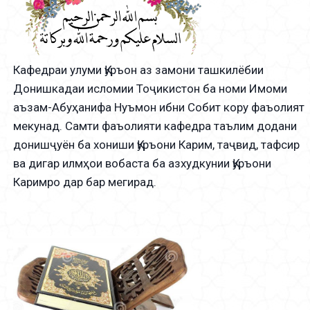
Кафедраи улуми Қуръон аз замони ташкилёбии
Донишкадаи исломии Тоҷикистон ба номи Имоми
аъзам-Абуҳанифа Нуъмон ибни Собит кору фаъолият
мекунад. Самти фаъолияти кафедра таълим додани
донишҷуён ба хониши Қуръони Карим, таҷвид, тафсир
ва дигар илмҳои вобаста ба азхудкунии Қуръони
Каримро дар бар мегирад.