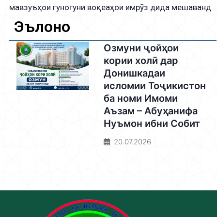
мавзуъҳои гуногуни воқеаҳои имрӯз дида мешаванд.
Эълонҳо
Озмуни ҷойҳои
кории холӣ дар
Донишкадаи
исломии Тоҷикистон
ба номи Имоми
Аъзам – Абуҳанифа
Нуъмон ибни Собит
20.07.2026