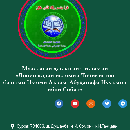
Муассисаи давлатии таълимии
«Донишкадаи исломии Тоҷикистон
ба номи Имоми Аъзам-Абуҳанифа Нууъмон
ибни Собит»
Суроға: 734003, ш. Душанбе, н. И. Сомонӣ, к.Н.Ганҷавӣ