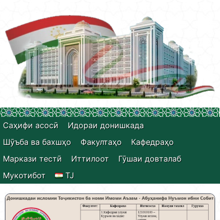
Саҳифи асосӣ
Идораи донишкада
Шӯъба ва бахшҳо
Факултаҳо
Кафедраҳо
Маркази тестӣ
Иттилоот
Гӯшаи довталаб
Мукотибот
TJ