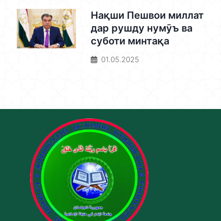
Нақши Пешвои миллат
дар рушду нумӯъ ва
суботи минтақа
01.05.2025