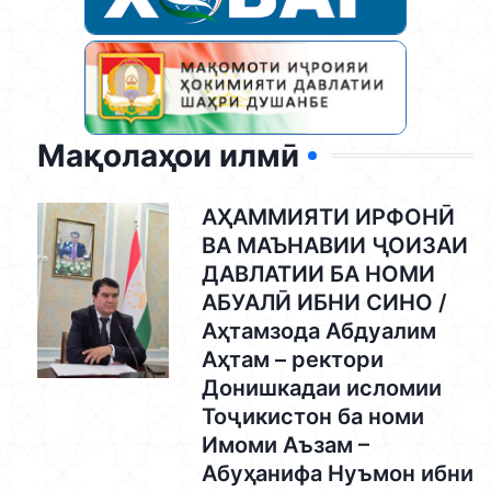
Мақолаҳои илмӣ
АҲАММИЯТИ ИРФОНӢ
ВА МАЪНАВИИ ҶОИЗАИ
ДАВЛАТИИ БА НОМИ
АБУАЛӢ ИБНИ СИНО /
Аҳтамзода Абдуалим
Аҳтам – ректори
Донишкадаи исломии
Тоҷикистон ба номи
Имоми Аъзам –
Абуҳанифа Нуъмон ибни