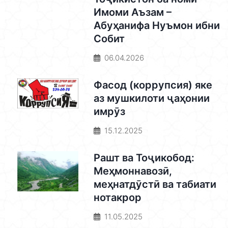
Имоми Аъзам –
Абуҳанифа Нуъмон ибни
Собит
06.04.2026
Фасод (коррупсия) яке
аз мушкилоти ҷаҳонии
имрӯз
15.12.2025
Рашт ва Тоҷикобод:
Меҳмоннавозӣ,
меҳнатдӯстӣ ва табиати
нотакрор
11.05.2025