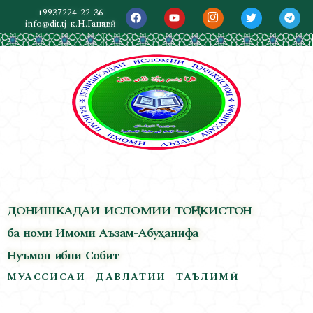
+9937224-22-36
info@dit.tj
к.Н.Ганҷавӣ
ДОНИШКАДАИ ИСЛОМИИ ТОҶИКИСТОН
ба номи Имоми Аъзам-Абуҳанифа
Нуъмон ибни Собит
МУАССИСАИ ДАВЛАТИИ ТАЪЛИМӢ