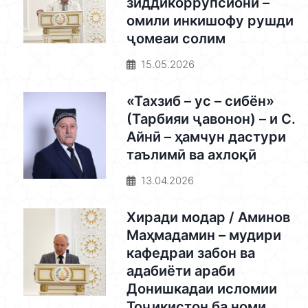
зиддикоррупсионӣ –
омили инкишофу рушди
ҷомеаи солим
15.05.2026
«Тахзиб – ус – сибён»
(Тарбияи ҷавонон) – и С.
Айнӣ – ҳамчун дастури
таълимӣ ва ахлоқӣ
13.04.2026
Хиради модар / Аминов
Маҳмадамин – мудири
кафедраи забон ва
адабиёти араби
Донишкадаи исломии
Тоҷикистон ба номи