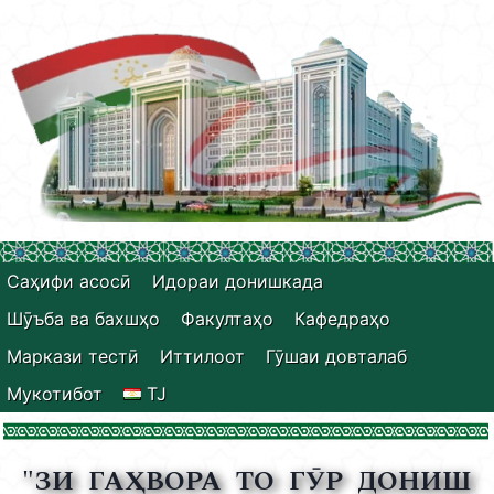
Саҳифи асосӣ
Идораи донишкада
Шӯъба ва бахшҳо
Факултаҳо
Кафедраҳо
Маркази тестӣ
Иттилоот
Гӯшаи довталаб
Мукотибот
TJ
"ЗИ ГАҲВОРА ТО ГӮР ДОНИШ