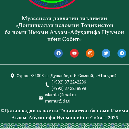
Муассисаи давлатии таълимии
«Донишкадаи исломии Тоҷикистон
ба номи Имоми Аъзам-Абуҳанифа Нуъмон
ибни Собит»
Суроға: 734003, ш. Душанбе, н. И. Сомонӣ, к.Н.Ганҷавӣ
(+992) 37 2242236
(+992) 37 2218898
islamtаj@mail.ru
mamur@dit.tj
©Донишкадаи исломии Тоҷикистон ба номи Имоми
Аъзам-Абуҳанифа Нуъмон ибни Собит. 2025