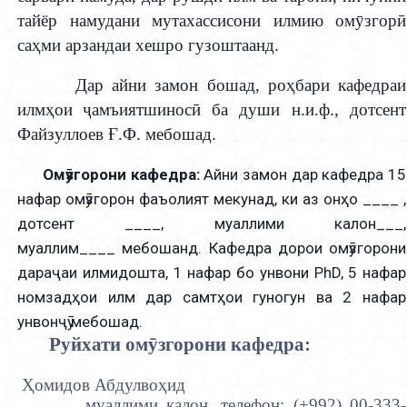
тайёр намудани мутахассисони илмию ом
ӯ
згор
ӣ
са
ҳ
ми арзандаи хешро гузоштаанд.
Дар айни замон бошад, ро
ҳ
бари кафедраи
илм
ҳои ҷамъиятшиносӣ
ба д
у
ши н.и.ф., дотсент
Файзуллоев
Ғ
.Ф. мебошад.
Омӯзгорони кафедра:
Айни замон дар кафедра 15
нафар омӯзгорон фаъолият мекунад, ки аз онҳо ____ ,
дотсент ____, муаллими калон___,
муаллим____ мебошанд. Кафедра дорои омӯзгорони
дараҷаи илмидошта, 1 нафар бо унвони PhD, 5 нафар
номзадҳои илм дар самтҳои гуногун ва 2 нафар
унвонҷӯ мебошад.
Руйхати омӯзгорони кафедра:
Ҳ
омидов Абдулво
ҳ
ид
муаллими калон, т
елефон: (+992)
00-333-