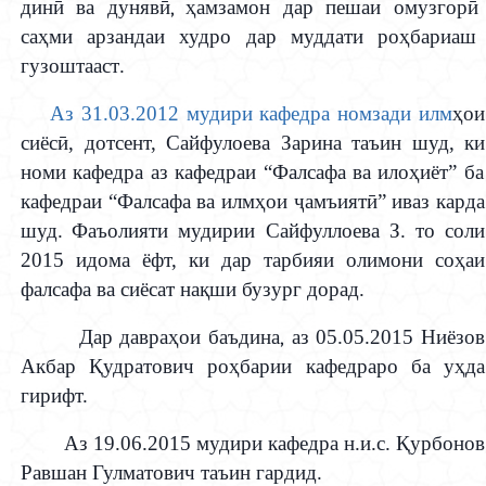
дин
ӣ
ва дуняв
ӣ
,
ҳ
амзамон
дар
пешаи омузгор
ӣ
са
ҳ
ми арзандаи худро дар муддати ро
ҳ
бариаш
гузошта
аст
.
Аз 31.03.2012 мудири кафедра номзади илм
ҳ
ои
сиёс
ӣ
, дотсент, Сайфулоева Зарина таъин шуд,
ки
номи кафедра аз кафедра
и
“Фалсафа ва ило
ҳ
иёт” ба
кафедраи “Фалсафа ва илм
ҳ
ои
ҷ
амъият
ӣ
” иваз карда
шуд
.
Ф
аъолияти мудири
и
Сайфуллоева З. то соли
2015 идома ёфт, ки дар тарбияи олимони со
ҳ
аи
фалсафа ва сиёсат на
қ
ши бузург дора
д.
Дар давра
ҳ
ои баъд
ина,
аз 05.05.2015 Ниёзов
Акбар
Қ
удратович ро
ҳ
барии кафедраро ба у
ҳ
да
гирифт.
Аз 19.06.2015 мудири кафедра н.и.с.
Қ
урбонов
Равшан Гулматович таъин гардид.