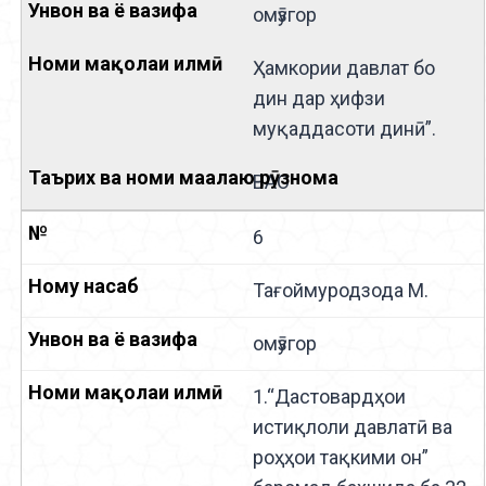
омӯзгор
Ҳамкории давлат бо
дин дар ҳифзи
муқаддасоти динӣ”.
ВАО
6
Тағоймуродзода М.
омӯзгор
1.“Дастовардҳои
истиқлоли давлатӣ ва
роҳҳои тақкими он”