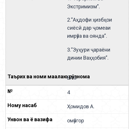
Экстримизм”.
2.“Аҳдофи ҳизбҳои
сиёсӣ дар ҷомеаи
имрӯза ва оянда”.
3.“Зуҳури ҷараёни
динии Ваҳҳобия”.
ВАО
4
Ҳомидов А.
омӯзгор