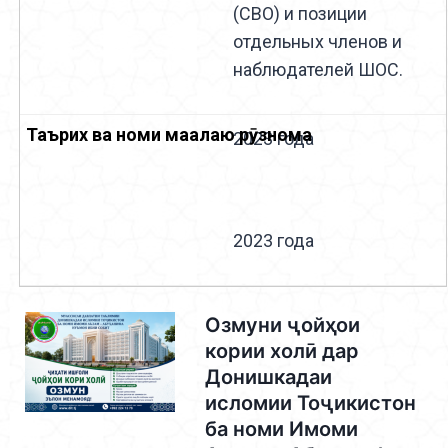
(СВО) и позиции
отдельных членов и
наблюдателей ШОС.
2023 года
2023 года
Озмуни ҷойҳои
кории холӣ дар
Донишкадаи
исломии Тоҷикистон
ба номи Имоми