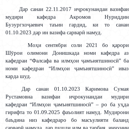
Дар санаи 22.11.2017 и
ҷ
рокунандаи вазифаи
мудири кафедра Акромов Нуриддин
Бузургхо
ҷ
аевич таъин гардид, ки то санаи
01.10.2023 дар ин вазифа сарвар
ӣ
намуд.
Мо
ҳ
и сентябри соли 2021 бо
қ
арори
Ш
ӯ
рои олимони Донишкада номи кафедра аз
кафедраи “Фалсафа ва илм
ҳ
ои
ҷ
амъиятшинос
ӣ
” ба
номи кафедраи “Илм
ҳ
ои
ҷ
амъиятшинос
ӣ
” иваз
карда шуд.
Дар санаи 01.10.2023 Каримова Сумая
Рустамовна вазифаи и
ҷ
рокунандаи мудири
кафедраи “Илм
ҳ
ои
ҷ
амъиятшинос
ӣ
” – ро ба у
ҳ
да
гирифта
то 01.09.2025 фаъолият намуд. Мудирони
баъдина низ кафедраро бо масъулияти баланд
сарвар
ӣ
намуда, дар рушди илм ва тарбия, инчунин