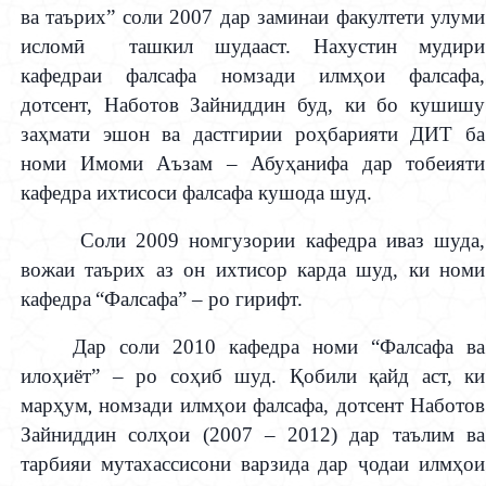
ва таърих” соли 2007 дар заминаи факултети улуми
ислом
ӣ
ташкил шудааст. Нахустин мудири
кафедраи фалсафа номзади илм
ҳ
ои фалсафа,
дотсент, Наботов Зайниддин буд, ки бо кушишу
за
ҳ
мати эшон ва дастгирии ро
ҳ
барияти ДИТ ба
номи Имоми Аъзам – Абу
ҳ
анифа дар тобеияти
кафедра ихтисоси фалсафа кушода шуд.
Соли 2009 номгузории кафедра иваз шуда,
вожаи таърих
аз он
ихтисор карда
шуд
, ки номи
кафедр
а
“
Ф
алсафа” – ро гирифт.
Дар соли 2010 кафедра номи “
Ф
алсафа ва
ило
ҳ
иёт” – ро со
ҳ
иб шуд.
Қ
обили
қ
айд аст, ки
мар
ҳум,
номзади илм
ҳ
ои фалсафа, дотсент Наботов
Зайниддин сол
ҳ
ои (2007 – 2012) дар таълим ва
тарбияи мутахассисони варзида дар
ҷ
одаи илм
ҳои