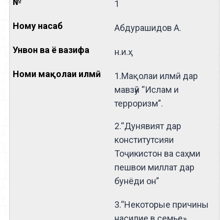
1
Абдурашидов А.
н.и.ҳ
1.Мақолаи илмӣ дар
мавзӯи “Ислам и
терроризм”.
2.“Дунявият дар
конститутсияи
Тоҷикистон ва саҳми
пешвои миллат дар
бунёди он”
3.“Некоторые причины
насилие в семье».