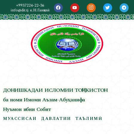
+9937224-22-36
info@dit.tj
к.Н.Ганҷавӣ
ДОНИШКАДАИ ИСЛОМИИ ТОҶИКИСТОН
ба номи Имоми Аъзам-Абуҳанифа
Нуъмон ибни Собит
МУАССИСАИ ДАВЛАТИИ ТАЪЛИМӢ