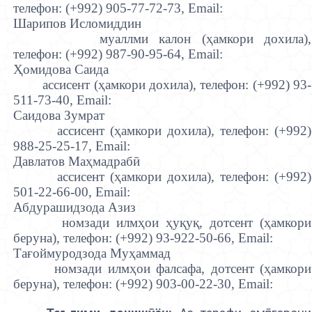
телефон:
(+992)
905-77-72-73,
Email:
Шарипов Исломиддин
муаллми калон (
ҳ
амкори дохила),
телефон:
(+992)
987-90-95-64,
Email:
Ҳ
омидова Саида
ассисент (
ҳ
амкори дохила), т
елефон: (+992)
93-
511-73-40,
Email:
Саидова Зумрат
ассисент (
ҳ
амкори дохила), телефон:
(+992)
988-25-25-17,
Email:
Давлатов Ма
ҳ
мадраб
ӣ
ассисент (
ҳ
амкори дохила), телефон:
(+992)
501-22-66-00,
Email:
Абдурашидзода А
зиз
номзади илм
ҳ
ои
ҳ
у
қ
у
қ
,
дотсент (
ҳ
амкори
беруна), телефон:
(+992)
93-922-50-66,
Email:
Та
ғ
оймуродзода Му
ҳ
аммад
номзади илм
ҳ
ои фалсафа, дотсент (
ҳ
амкори
беруна), телефон:
(+992)
903-00-22-30,
Email: