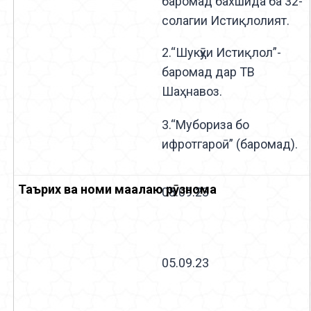
баромад бахшида ба 32-
солагии Истиқлолият.
2.“Шукӯҳи Истиқлол”-
баромад дар ТВ
Шаҳнавоз.
3.“Мубориза бо
ифротгароӣ” (баромад).
08.09.23
05.09.23