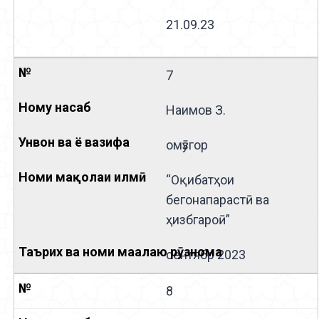
21.09.23
7
Наимов З.
омӯзгор
“Оқибатҳои
бегонапарастӣ ва
ҳизбгароӣ”
сентябр 2023
8