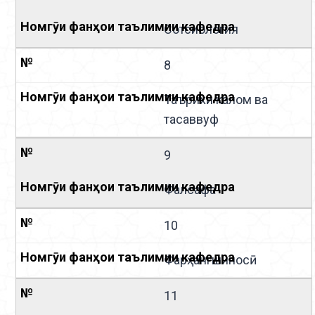
Сотсиология
8
Таърихи калом ва
тасаввуф
9
Фалсафа
10
Фарҳангшиносӣ
11