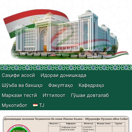
Саҳифи асосӣ
Идораи донишкада
Шӯъба ва бахшҳо
Факултаҳо
Кафедраҳо
Маркази тестӣ
Иттилоот
Гӯшаи довталаб
Мукотибот
TJ