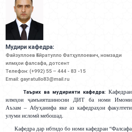
Мудири кафедра:
Файзуллоев Ғайратулло Фатҳуллоевич, номзади
илмҳои фалсафа, дотсент
Телефон: (+992) 55 – 444 - 83 -15
Email: gayratullo83@mail.ru
Кафедраи
Таърих ва мудирияти кафедра:
илм
ҳ
ои
ҷ
амъиятшиносии ДИТ ба номи Имоми
Аъзам – Абу
ҳ
анифа яке аз кафедра
ҳ
о
и
факултети
улуми ислом
ӣ
мебошад.
Кафедра дар ибтидо
бо номи кафедраи “Фалсафа