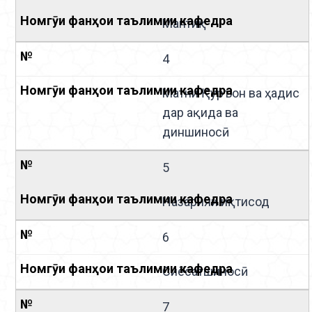
Мантиқ
4
Матни Қуръон ва ҳадис
дар ақида ва
диншиносӣ
5
Назарияи иқтисод
6
Сиёсатшиносӣ
7