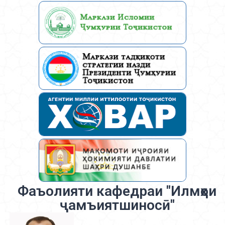
Фаъолияти кафедраи "Илмҳои
ҷамъиятшиносӣ"