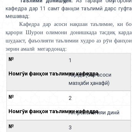
Таълими донишҷӯён:
Аз тарафи омӯзгорони
кафедра дар 11 самт фанҳои таълимӣ дарс гуфта
мешавад:
Кафедра дар асоси на
қ
шаи таълимие, ки бо
қ
арори Шурои олимони донишкада тасди
қ
карда
шудааст, фаъолияти таълимии худро аз р
ӯ
и фан
ҳ
ои
зерин амал
ӣ
мегардонад:
1
Ақида (бар асоси
мазҳаби ҳанафӣ)
2
Антропологияи динӣ
3