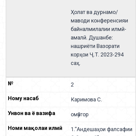
Ҳолат ва дурнамо/
маводи конференсияи
байналмилалии илмӣ-
амалӣ. Душанбе:
нашриёти Вазорати
корҳои Ҷ.Т. 2023-294
саҳ.
2
Каримова С.
омӯзгор
1.“Андешаҳои фалсафии