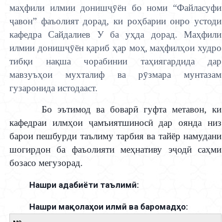
ма
ҳ
фили илмии дониш
ҷӯ
ён бо номи “Файласуфи
ҷ
авон” фаъолият дорад, ки ро
ҳ
барии онро устоди
кафедра Сайдалиев У ба у
ҳ
да дорад. Ма
ҳ
фили
илмии дониш
ҷӯ
ён
қ
ариб
ҳ
ар мо
ҳ,
ма
ҳ
фил
ҳ
ои худро
тиб
қ
и на
қ
ша чорабинии та
ҳ
иягардида дар
мавзуъ
ҳ
ои мухталиф ва р
ӯ
змара мунтазам
гузаронида истодааст.
Бо эътимод ва бовар
ӣ
гуфта метавон, ки
кафедраи илм
ҳ
ои
ҷ
амъиятшинос
ӣ
дар оянда низ
барои пешбурди таълиму тарбия ва тайёр намудани
шогирдон ба фаъолияти ме
ҳ
нативу э
ҷ
од
ӣ
са
ҳ
ми
бозасо мегузорад.
Нашри адабиёти таълимӣ:
Нашри мақолаҳои илмӣ ва баромадҳо: