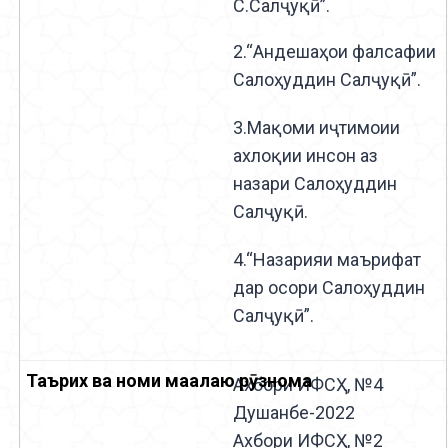
С.Салҷуқӣ”.
2.“Андешаҳои фалсафии
Салоҳуддин Салҷуқӣ”.
3.Мақоми иҷтимоии
ахлоқии инсон аз
назари Салоҳуддин
Салҷуқӣ.
4.“Назарияи маърифат
дар осори Салоҳуддин
Салҷуқӣ”.
Ахбори ИФСҲ, №4
Душанбе-2022
Ахбори ИФСҲ, №2