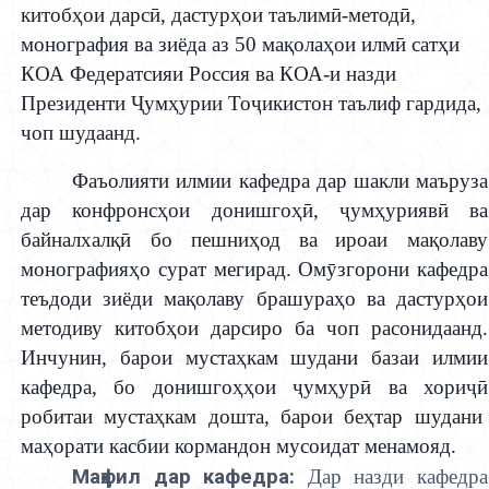
китоб
ҳ
ои дарс
ӣ
, дастур
ҳ
ои таълим
ӣ
-метод
ӣ
,
монография ва зиёда аз 50 ма
қ
ола
ҳ
ои илм
ӣ
сат
ҳ
и
КОА Федератсияи Россия ва КОА-и назди
Президенти
Ҷ
ум
ҳ
урии То
ҷ
икистон таълиф гардида,
чоп шудаанд.
Фаъолияти илмии кафедра дар шакли маъруза
дар конфронс
ҳ
ои донишго
ҳӣ
,
ҷ
ум
ҳ
урияв
ӣ
ва
байналхал
қӣ
бо пешни
ҳод ва ироаи
ма
қ
олаву
монография
ҳ
о сурат мегирад. Ом
ӯ
згорони кафедра
теъдоди зиёди ма
қ
олаву брашура
ҳ
о ва дастур
ҳ
ои
методиву китоб
ҳ
ои дарсиро ба чоп расонидаанд.
Инчунин, барои муста
ҳ
кам шудани базаи илмии
кафедра, бо донишго
ҳҳ
ои
ҷ
ум
ҳ
ур
ӣ
ва хори
ҷӣ
робитаи муста
ҳ
кам дошта, барои бе
ҳ
тар шудани
ма
ҳ
орати касбии кормандон мусоидат менамояд.
Маҳфил дар кафедра:
Дар назди кафедра