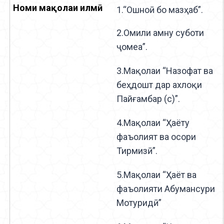
1.“Ошноӣ бо мазҳаб”.
2.Омили амну суботи
ҷомеа”.
3.Мақолаи “Назофат ва
беҳдошт дар ахлоқи
Пайғамбар (с)”.
4.Мақолаи “Ҳаёту
фаъолият ва осори
Тирмизӣ”.
5.Мақолаи “Ҳаёт ва
фаъолияти Абумансури
Мотуридӣ”