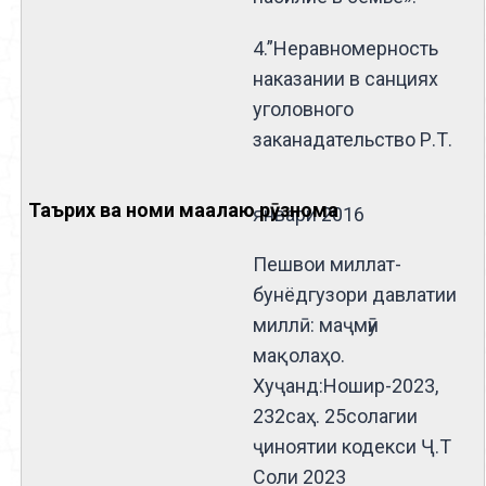
4.”Неравномерность
наказании в санциях
уголовного
заканадательство Р.Т.
январи 2016
Пешвои миллат-
бунёдгузори давлатии
миллӣ: маҷмӯи
мақолаҳо.
Хуҷанд:Ношир-2023,
232саҳ. 25солагии
ҷиноятии кодекси Ҷ.Т
Соли 2023