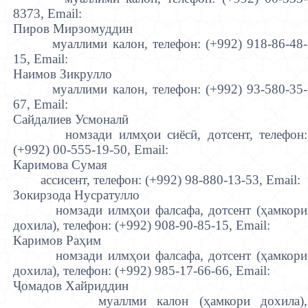
8373,
Email:
Пиров Мирзомуддин
муаллими калон, т
елефон: (+992)
918-86-48-
15,
Email:
Наимов Зикрулло
муаллими калон, т
елефон: (+992)
93-580-35-
67,
Email:
Сайдалиев Усмонал
ӣ
номзади илм
ҳ
ои сиёс
ӣ
, дотсент, т
елефон:
(+992)
00-555-19-50,
Email:
Каримова Сумая
ассисент, т
елефон: (+992)
98-880-13-53,
Email
:
Зокирзода Нусратулло
номзади илм
ҳ
ои фалсафа, дотсент (
ҳ
амкори
дохила), телефон:
(+992)
908-90-85-15,
Email:
Каримов Ра
ҳ
им
номзади илм
ҳ
ои фалсафа, дотсент (
ҳ
амкори
дохила), телефон:
(+992)
985-17-66-66,
Email:
Ҷ
омадов Хайриддин
муаллми калон (
ҳ
амкори дохила),