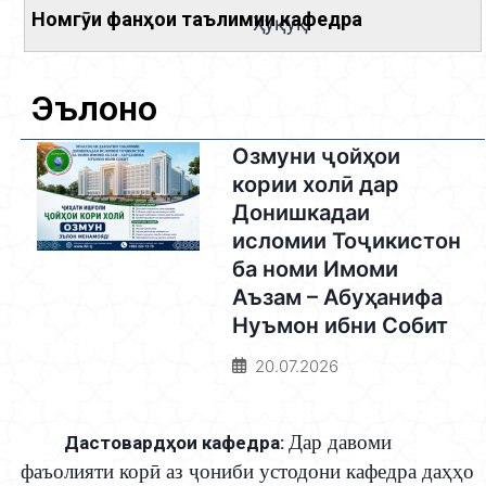
Ҳуқуқ
Эълонҳо
Озмуни ҷойҳои
кории холӣ дар
Донишкадаи
исломии Тоҷикистон
ба номи Имоми
Аъзам – Абуҳанифа
Нуъмон ибни Собит
20.07.2026
Дар давоми
Дастовардҳои кафедра:
фаъолияти кор
ӣ
аз
ҷ
ониби устодони кафедра да
ҳҳ
о