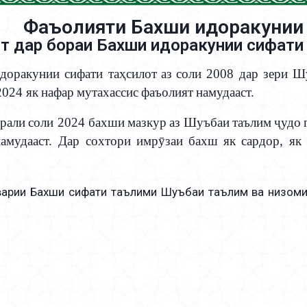
Фаъолияти Бахши идоракунии 
 дар бораи Бахши идоракунии сифати 
доракунии сифати та
ҳ
силот
аз
соли
2008
дар
зери Шу
2024
як
нафар
мутахассис
фаъолият
намудааст
.
рали
соли
2024
бахши
мазкур
аз
Шуъбаи
таълим
ҷ
удо
намудааст
.
Дар
сохтори
имр
ӯ
заи
бахш
як
са
рдор, як
арии Бахши сифати таълими Шуъбаи таълим ва низоми т