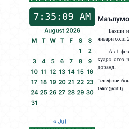
Маълумот
August 2026
Бахши и
январи
соли
M
T
W
T
F
S
S
1
2
Аз
1
фев
худро
о
ғ
оз
3
4
5
6
7
8
9
доранд.
10
11
12
13
14
15
16
Телефони бов
17
18
19
20
21
22
23
talim@dit.tj
24
25
26
27
28
29
30
31
« Jul