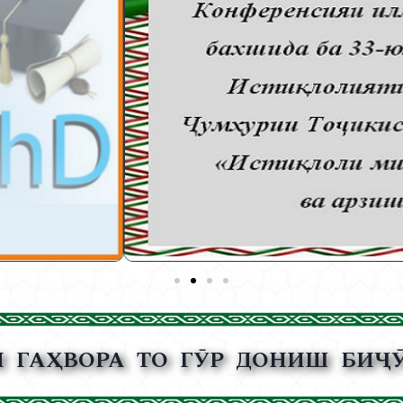
И ГАҲВОРА ТО ГӮР ДОНИШ БИҶӮ