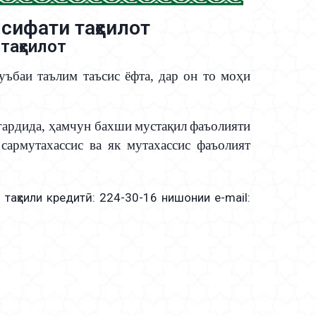
сифати таҳсилот
таҳсилот
ъбаи таълим таъсис ёфта, дар он то мо
ҳ
и
гардида
,
ҳ
амчун
бахши
муста
қ
ил
фаъолияти
 сармутахассис ва як мутахассис фаъолият
аҳсили кредитӣ: 224-30-16 нишонии e-mail: