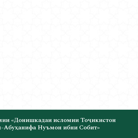
мии «Донишкадаи исломии Тоҷикистон
-Абуҳанифа Нуъмон ибни Собит»