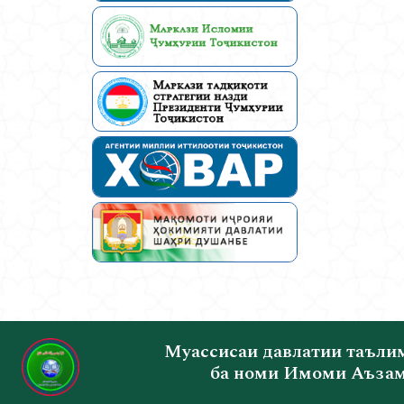
Муассисаи давлатии таъли
ба номи Имоми Аъзам