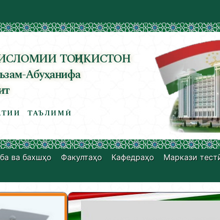
ИСЛОМИИ ТОҶИКИСТОН
ъзам-Абуҳанифа
ит
ТИИ ТАЪЛИМӢ
ба ва бахшҳо
Факултаҳо
Кафедраҳо
Маркази тест