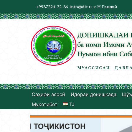
+9937224-22-36
info@dit.tj
к.Н.Ганҷавӣ
ДОНИШКАДАИ 
ба номи Имоми А
Нуъмон ибни Соб
МУАССИСАИ ДАВЛА
Саҳифи асосӣ
Идораи донишкада
Шӯъ
Мукотибот
TJ