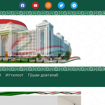
ӣ
Иттилоот
Гӯшаи довталаб