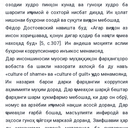
озодии худро пинҳон кунад ва гуноҳи худро ба
шароити иҷтимоӣ ё сохторӣ нисбат диҳад. Ин ҳолат
нишонаи буҳрони озодӣ ва суқути виҷдон мебошад.
Фёдор Достоевский навишта буд: «Агар виҷдон аз
инсон хориҷ шавад, қонун дигар қодир ба наҷоти ҷомеа
нахоҳад буд» [5, с.307]. Ин андеша моҳияти аслии
буҳрони коррупсиониро инъикос менамояд.
Дар инсоншиносии муосир муҳаққиқон фарҳангҳоро
вобаста ба шакли назорати ахлоқӣ ба ду навъ
«culture of shame» ва «culture of guilt» ҷудо менамоянд.
Ин назария барои дарки фарҳангии коррупсия
аҳаммияти муҳим дорад. Дар ҷомеаҳои шарқӣ бештар
фарҳанги шарм ҳукмфармо мебошад, ки дар он обрӯ,
номус ва арзёбии иҷтимоӣ нақши асосӣ доранд. Дар
ҷомеаҳои ғарбӣ бошад, масъулияти инфиродӣ ва
эҳсоси гуноҳ ҷойгоҳи марказӣ доранд. Заифшавии ҳар