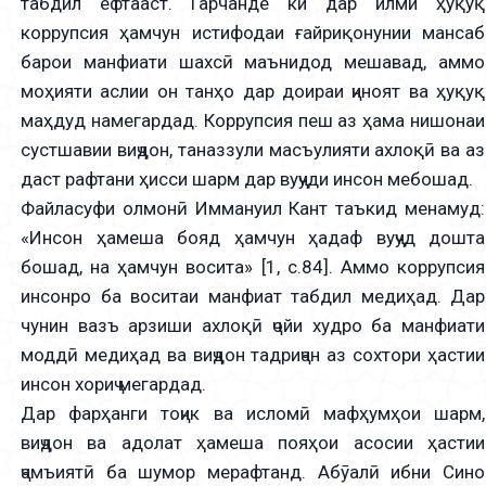
табдил ёфтааст. Гарчанде ки дар илми ҳуқуқ
коррупсия ҳамчун истифодаи ғайриқонунии мансаб
барои манфиати шахсӣ маънидод мешавад, аммо
моҳияти аслии он танҳо дар доираи ҷиноят ва ҳуқуқ
маҳдуд намегардад. Коррупсия пеш аз ҳама нишонаи
сустшавии виҷдон, таназзули масъулияти ахлоқӣ ва аз
даст рафтани ҳисси шарм дар вуҷуди инсон мебошад.
Файласуфи олмонӣ Иммануил Кант таъкид менамуд:
«Инсон ҳамеша бояд ҳамчун ҳадаф вуҷуд дошта
бошад, на ҳамчун восита» [1, с.84]. Аммо коррупсия
инсонро ба воситаи манфиат табдил медиҳад. Дар
чунин вазъ арзиши ахлоқӣ ҷойи худро ба манфиати
моддӣ медиҳад ва виҷдон тадриҷан аз сохтори ҳастии
инсон хориҷ мегардад.
Дар фарҳанги тоҷик ва исломӣ мафҳумҳои шарм,
виҷдон ва адолат ҳамеша пояҳои асосии ҳастии
ҷамъиятӣ ба шумор мерафтанд. Абӯалӣ ибни Сино