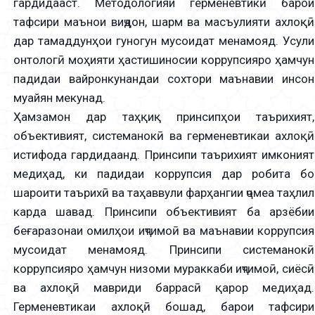
гардидааст. Методологияи герменевтикӣ барои
тафсири маънои виҷдон, шарм ва масъулияти ахлоқӣ
дар тамаддунҳои гуногун мусоидат менамояд. Усули
онтологӣ моҳияти ҳастишиносии коррупсияро ҳамчун
падидаи вайронкунандаи сохтори маънавии инсон
муайян мекунад.
Ҳамзамон дар таҳқиқ принсипҳои таърихият,
объективият, системанокӣ ва герменевтикаи ахлоқӣ
истифода гардидаанд. Принсипи таърихият имконият
медиҳад, ки падидаи коррупсия дар робита бо
шароити таърихӣ ва таҳаввули фарҳангии ҷомеа таҳлил
карда шавад. Принсипи объективият ба арзёбии
беғаразонаи омилҳои иҷтимоӣ ва маънавии коррупсия
мусоидат менамояд. Принсипи системанокӣ
коррупсияро ҳамчун низоми мураккаби иҷтимоӣ, сиёсӣ
ва ахлоқӣ мавриди баррасӣ қарор медиҳад.
Герменевтикаи ахлоқӣ бошад, барои тафсири