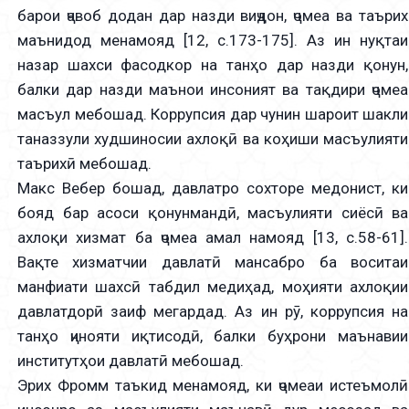
барои ҷавоб додан дар назди виҷдон, ҷомеа ва таърих
маънидод менамояд [12, с.173-175]. Аз ин нуқтаи
назар шахси фасодкор на танҳо дар назди қонун,
балки дар назди маънои инсоният ва тақдири ҷомеа
масъул мебошад. Коррупсия дар чунин шароит шакли
таназзули худшиносии ахлоқӣ ва коҳиши масъулияти
таърихӣ мебошад.
Макс Вебер бошад, давлатро сохторе медонист, ки
бояд бар асоси қонунмандӣ, масъулияти сиёсӣ ва
ахлоқи хизмат ба ҷомеа амал намояд [13, с.58-61].
Вақте хизматчии давлатӣ мансабро ба воситаи
манфиати шахсӣ табдил медиҳад, моҳияти ахлоқии
давлатдорӣ заиф мегардад. Аз ин рӯ, коррупсия на
танҳо ҷинояти иқтисодӣ, балки буҳрони маънавии
институтҳои давлатӣ мебошад.
Эрих Фромм таъкид менамояд, ки ҷомеаи истеъмолӣ