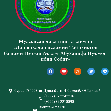
Муассисаи давлатии таълимии
«Донишкадаи исломии Тоҷикистон
ба номи Имоми Аъзам-Абуҳанифа Нуъмон
ибни Собит»
Суроға: 734003, ш. Душанбе, н. И. Сомонӣ, к.Н.Ганҷавӣ
(+992) 37 2242236
(+992) 37 2218898
islamtаj@mail.ru