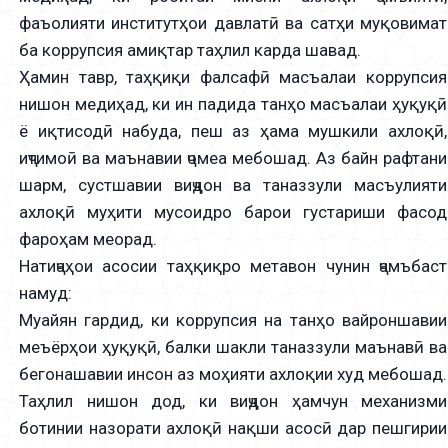
фаъолияти институтҳои давлатӣ ва сатҳи муқовимат
ба коррупсия амиқтар таҳлил карда шавад.
Ҳамин тавр, таҳқиқи фалсафӣ масъалаи коррупсия
нишон медиҳад, ки ин падида танҳо масъалаи ҳуқуқӣ
ё иқтисодӣ набуда, пеш аз ҳама мушкили ахлоқӣ,
иҷтимоӣ ва маънавии ҷомеа мебошад. Аз байн рафтани
шарм, сустшавии виҷдон ва таназзули масъулияти
ахлоқӣ муҳити мусоидро барои густариши фасод
фароҳам меорад.
Натиҷаҳои асосии таҳқиқро метавон чунин ҷамъбаст
намуд:
Муайян гардид, ки коррупсия на танҳо вайроншавии
меъёрҳои ҳуқуқӣ, балки шакли таназзули маънавӣ ва
бегонашавии инсон аз моҳияти ахлоқии худ мебошад.
Таҳлил нишон дод, ки виҷдон ҳамчун механизми
ботинии назорати ахлоқӣ нақши асосӣ дар пешгирии