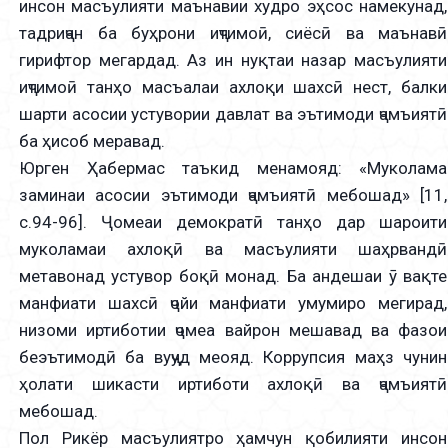
инсон масъулияти маънавии худро эҳсос намекунад,
тадриҷан ба буҳрони иҷтимоӣ, сиёсӣ ва маънавӣ
гирифтор мегардад. Аз ин нуқтаи назар масъулияти
иҷтимоӣ танҳо масъалаи ахлоқи шахсӣ нест, балки
шарти асосии устувории давлат ва эътимоди ҷамъиятӣ
ба ҳисоб меравад.
Юрген Ҳабермас таъкид менамояд: «Муколама
заминаи асосии эътимоди ҷамъиятӣ мебошад» [11,
с.94-96]. Ҷомеаи демократӣ танҳо дар шароити
муколамаи ахлоқӣ ва масъулияти шаҳрвандӣ
метавонад устувор боқӣ монад. Ба андешаи ӯ вақте
манфиати шахсӣ ҷойи манфиати умумиро мегирад,
низоми иртиботии ҷомеа вайрон мешавад ва фазои
беэътимодӣ ба вуҷуд меояд. Коррупсия маҳз чунин
ҳолати шикасти иртиботи ахлоқӣ ва ҷамъиятӣ
мебошад.
Пол Рикёр масъулиятро ҳамчун қобилияти инсон