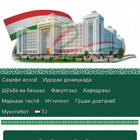
Саҳифи асосӣ
Идораи донишкада
Шӯъба ва бахшҳо
Факултаҳо
Кафедраҳо
Маркази тестӣ
Иттилоот
Гӯшаи довталаб
Мукотибот
TJ