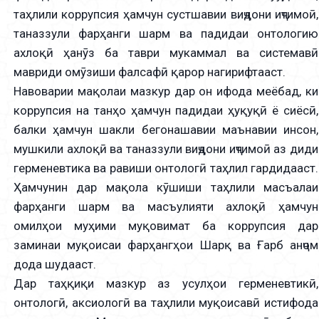
таҳлили коррупсия ҳамчун сустшавии виҷдони иҷтимоӣ,
таназзули фарҳанги шарм ва падидаи онтологию
ахлоқӣ ҳанӯз ба таври мукаммал ва системавӣ
мавриди омӯзиши фалсафӣ қарор нагирифтааст.
Навоварии мақолаи мазкур дар он ифода меёбад, ки
коррупсия на танҳо ҳамчун падидаи ҳуқуқӣ ё сиёсӣ,
балки ҳамчун шакли бегонашавии маънавии инсон,
мушкили ахлоқӣ ва таназзули виҷдони иҷтимоӣ аз диди
герменевтика ва равиши онтологӣ таҳлил гардидааст.
Ҳамчунин дар мақола кӯшиши таҳлили масъалаи
фарҳанги шарм ва масъулияти ахлоқӣ ҳамчун
омилҳои муҳими муқовимат ба коррупсия дар
заминаи муқоисаи фарҳангҳои Шарқ ва Ғарб анҷом
дода шудааст.
Дар таҳқиқи мазкур аз усулҳои герменевтикӣ,
онтологӣ, аксиологӣ ва таҳлили муқоисавӣ истифода