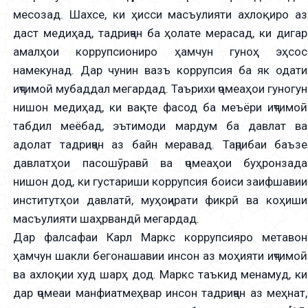
месозад. Шахсе, ки ҳисси масъулияти ахлоқиро аз
даст медиҳад, тадриҷан ба ҳолате мерасад, ки дигар
амалҳои коррупсиониро ҳамчун гуноҳ эҳсос
намекунад. Дар чунин вазъ коррупсия ба як одати
иҷтимоӣ мубаддал мегардад. Таърихи ҷомеаҳои гуногун
нишон медиҳад, ки вақте фасод ба меъёри иҷтимоӣ
табдил меёбад, эътимоди мардум ба давлат ва
адолат тадриҷан аз байн меравад. Таҷрибаи баъзе
давлатҳои пасошӯравӣ ва ҷомеаҳои буҳронзада
нишон дод, ки густариши коррупсия боиси заифшавии
институтҳои давлатӣ, муҳоҷирати фикрӣ ва коҳиши
масъулияти шаҳрвандӣ мегардад.
Дар фалсафаи Карл Маркс коррупсияро метавон
ҳамчун шакли бегонашавии инсон аз моҳияти иҷтимоӣ
ва ахлоқии худ шарҳ дод. Маркс таъкид менамуд, ки
дар ҷомеаи манфиатмеҳвар инсон тадриҷан аз меҳнат,