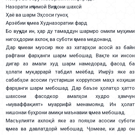
Назорати иҷтимоӣ Виҷдони шахсӣ
Ҳаё ва шарм Эҳсоси гуноҳ
Арзёбии ҷомеа Худназоратии фард
Бо вуҷуди ин, ҳар ду тамаддун шармро омили муҳими
нигоҳдории ахлоқ ва суботи ҷомеа медонанд.
Дар ҷомеаи муосир яке аз хатарҳои асосӣ аз байн
рафтани фарҳанги шарм мебошад. Вақте ки инсон
дигар аз амали худ шарм намедорад, фасод ба
ҳолати муқаррарӣ табдил меёбад. Имрӯз яке аз
сабабҳои асосии густариши коррупсия маҳз коҳиши
фарҳанги шарм мебошад. Дар баъзе ҳолатҳо ҳатто
шахсони фасодкор амалҳои худро ҳамчун
«муваффақият» муаррифӣ менамоянд. Ин ҳолат
нишонаи буҳрони амиқи маънавии ҷомеа мебошад.
Масъулияти ахлоқӣ яке аз пояҳои асосии суботи
ҷомеа ва давлатдорӣ мебошад. Ҷомеае, ки дар он