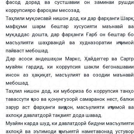
фасод дорад ва сустшавии он заминаи рушди
коррупсияро фароҳам месозад.
Таҳлили муқоисавӣ нишон дод, ки дар фарҳанги Шарқ
мафҳуми шарм бештар хусусияти маънавӣ ва
муқаддас дошта, дар фарҳанги Ғарб он бештар бо
масъулияти шаҳрвандӣ ва худназоратии иҷтимоӣ
пайваст мебошад.
Дар асоси андешаҳои Маркс, Ҳайдеггер ва Сартр
муайян гардид, ки коррупсия шакли бегонашавии
инсон аз ҳақиқат, масъулият ва озодии маънавӣ
мебошад.
Таҳлил нишон дод, ки мубориза бо коррупсия танҳо
тавассути ҷазо ва қонунгузорӣ самаранок нест, балки
зарур аст фарҳанги виҷдон, масъулияти иҷтимоӣ ва
ахлоқи давлатдорӣ тақвият дода шавад.
Муайян карда шуд, ки давлатдорӣ бидуни масъулияти
ахлоқӣ ва эътимоди ҷамъиятӣ наметавонад устувор