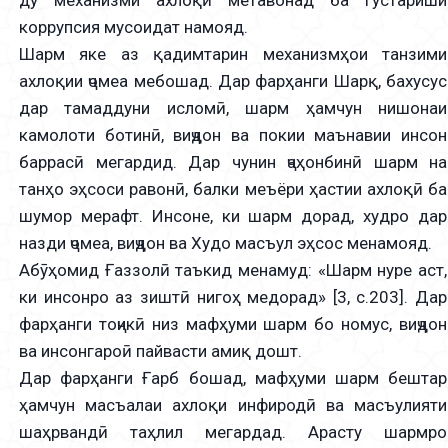
ду механизми ахлоқӣ метавонад ба густариши
коррупсия мусоидат намояд.
Шарм яке аз қадимтарин механизмҳои танзими
ахлоқии ҷомеа мебошад. Дар фарҳанги Шарқ, бахусус
дар тамаддуни исломӣ, шарм ҳамчун нишонаи
камолоти ботинӣ, виҷдон ва покии маънавии инсон
баррасӣ мегардид. Дар чунин ҷаҳонбинӣ шарм на
танҳо эҳсоси равонӣ, балки меъёри ҳастии ахлоқӣ ба
шумор мерафт. Инсоне, ки шарм дорад, худро дар
назди ҷомеа, виҷдон ва Худо масъул эҳсос менамояд.
Абӯҳомид Ғаззолӣ таъкид менамуд: «Шарм нуре аст,
ки инсонро аз зиштӣ нигоҳ медорад» [3, с.203]. Дар
фарҳанги тоҷикӣ низ мафҳуми шарм бо номус, виҷдон
ва инсонгароӣ пайвасти амиқ дошт.
Дар фарҳанги Ғарб бошад, мафҳуми шарм бештар
ҳамчун масъалаи ахлоқи инфиродӣ ва масъулияти
шаҳрвандӣ таҳлил мегардад. Арасту шармро