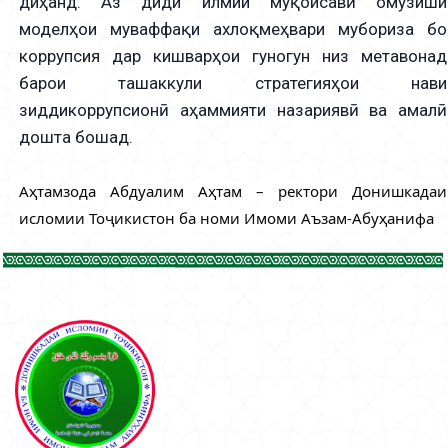
диҳанд. Аз диди илмии муқоисавӣ омӯзиши
моделҳои муваффақи ахлоқмеҳвари мубориза бо
коррупсия дар кишварҳои гуногун низ метавонад
барои ташаккули стратегияҳои нави
зиддикоррупсионӣ аҳаммияти назариявӣ ва амалӣ
дошта бошад.
Аҳтамзода Абдуалим Аҳтам – ректори Донишкадаи 
исломии Тоҷикистон ба номи Имоми Аъзам-Абуҳанифа