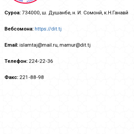
Суроға:
734000, ш. Душанбе, н. И. Сомонӣ, к.Н.Ганҷавӣ
Вебсомона:
https://dit.tj
Email:
islamtаj@mail.ru, mamur@dit.tj
Телефон:
224-22-36
Факс:
221-88-98