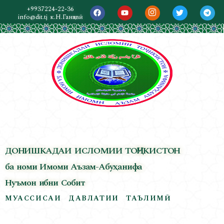
+9937224-22-36
info@dit.tj
к.Н.Ганҷавӣ
ДОНИШКАДАИ ИСЛОМИИ ТОҶИКИСТОН
ба номи Имоми Аъзам-Абуҳанифа
Нуъмон ибни Собит
МУАССИСАИ ДАВЛАТИИ ТАЪЛИМӢ