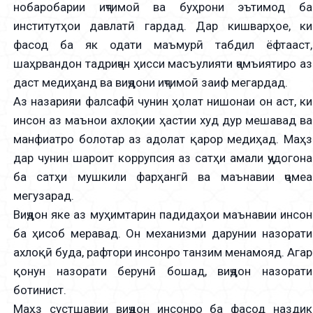
нобаробарии иҷтимоӣ ва буҳрони эътимод ба
институтҳои давлатӣ гардад. Дар кишварҳое, ки
фасод ба як одати маъмурӣ табдил ёфтааст,
шаҳрвандон тадриҷан ҳисси масъулияти ҷамъиятиро аз
даст медиҳанд ва виҷдони иҷтимоӣ заиф мегардад.
Аз назарияи фалсафӣ чунин ҳолат нишонаи он аст, ки
инсон аз маънои ахлоқии ҳастии худ дур мешавад ва
манфиатро болотар аз адолат қарор медиҳад. Маҳз
дар чунин шароит коррупсия аз сатҳи амали ҷудогона
ба сатҳи мушкили фарҳангӣ ва маънавии ҷомеа
мегузарад.
Виҷдон яке аз муҳимтарин падидаҳои маънавии инсон
ба ҳисоб меравад. Он механизми дарунии назорати
ахлоқӣ буда, рафтори инсонро танзим менамояд. Агар
қонун назорати берунӣ бошад, виҷдон назорати
ботинист.
Маҳз сустшавии виҷдон инсонро ба фасод наздик