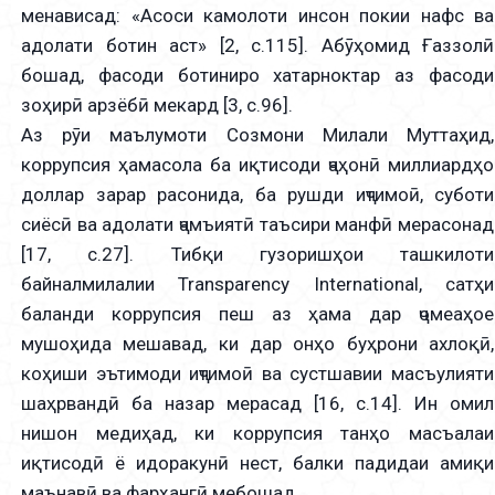
менависад: «Асоси камолоти инсон покии нафс ва
адолати ботин аст» [2, с.115]. Абӯҳомид Ғаззолӣ
бошад, фасоди ботиниро хатарноктар аз фасоди
зоҳирӣ арзёбӣ мекард [3, с.96].
Аз рӯи маълумоти Созмони Милали Муттаҳид,
коррупсия ҳамасола ба иқтисоди ҷаҳонӣ миллиардҳо
доллар зарар расонида, ба рушди иҷтимоӣ, суботи
сиёсӣ ва адолати ҷамъиятӣ таъсири манфӣ мерасонад
[17, с.27]. Тибқи гузоришҳои ташкилоти
байналмилалии Transparency International, сатҳи
баланди коррупсия пеш аз ҳама дар ҷомеаҳое
мушоҳида мешавад, ки дар онҳо буҳрони ахлоқӣ,
коҳиши эътимоди иҷтимоӣ ва сустшавии масъулияти
шаҳрвандӣ ба назар мерасад [16, с.14]. Ин омил
нишон медиҳад, ки коррупсия танҳо масъалаи
иқтисодӣ ё идоракунӣ нест, балки падидаи амиқи
маънавӣ ва фарҳангӣ мебошад.