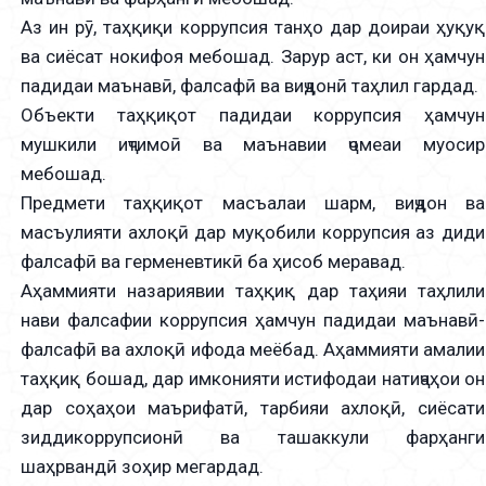
Аз ин рӯ, таҳқиқи коррупсия танҳо дар доираи ҳуқуқ
ва сиёсат нокифоя мебошад. Зарур аст, ки он ҳамчун
падидаи маънавӣ, фалсафӣ ва виҷдонӣ таҳлил гардад.
Объекти таҳқиқот падидаи коррупсия ҳамчун
мушкили иҷтимоӣ ва маънавии ҷомеаи муосир
мебошад.
Предмети таҳқиқот масъалаи шарм, виҷдон ва
масъулияти ахлоқӣ дар муқобили коррупсия аз диди
фалсафӣ ва герменевтикӣ ба ҳисоб меравад.
Аҳаммияти назариявии таҳқиқ дар таҳияи таҳлили
нави фалсафии коррупсия ҳамчун падидаи маънавӣ-
фалсафӣ ва ахлоқӣ ифода меёбад. Аҳаммияти амалии
таҳқиқ бошад, дар имконияти истифодаи натиҷаҳои он
дар соҳаҳои маърифатӣ, тарбияи ахлоқӣ, сиёсати
зиддикоррупсионӣ ва ташаккули фарҳанги
шаҳрвандӣ зоҳир мегардад.