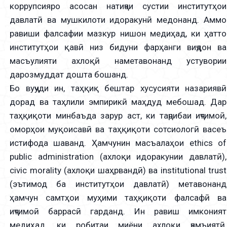
коррупсияро асосан натиҷаи сустии институтҳои
давлатӣ ва мушкилоти идоракунӣ медонанд. Аммо
равиши фалсафии мазкур нишон медиҳад, ки ҳатто
институтҳои қавӣ низ бидуни фарҳанги виҷдон ва
масъулияти ахлоқӣ наметавонанд устувории
дарозмуддат дошта бошанд.
Бо вуҷуди ин, таҳқиқ бештар хусусияти назариявӣ
дорад ва таҳлили эмпирикӣ маҳдуд мебошад. Дар
таҳқиқоти минбаъда зарур аст, ки таҷрибаи иҷтимоӣ,
оморҳои муқоисавӣ ва таҳқиқоти сотсиологӣ васеъ
истифода шаванд. Ҳамчунин масъалаҳои ethics of
public administration (ахлоқи идоракунии давлатӣ),
civic morality (ахлоқи шаҳрвандӣ) ва institutional trust
(эътимод ба институтҳои давлатӣ) метавонанд
ҳамчун самтҳои муҳими таҳқиқоти фалсафӣ ва
иҷтимоӣ баррасӣ гарданд. Ин равиш имконият
медиҳад, ки робитаи миёни ахлоқи ҷамъиятӣ,