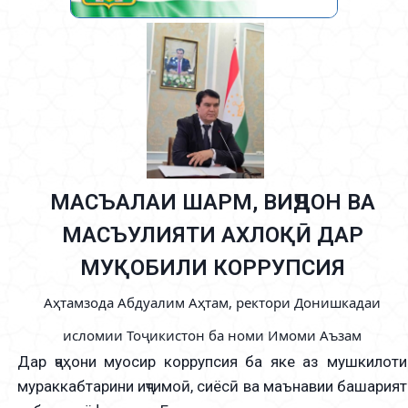
МАСЪАЛАИ ШАРМ, ВИҶДОН ВА
МАСЪУЛИЯТИ АХЛОҚӢ ДАР
МУҚОБИЛИ КОРРУПСИЯ
Аҳтамзода Абдуалим Аҳтам, ректори Донишкадаи
исломии Тоҷикистон ба номи Имоми Аъзам
Дар ҷаҳони муосир коррупсия ба яке аз мушкилоти
мураккабтарини иҷтимоӣ, сиёсӣ ва маънавии башарият