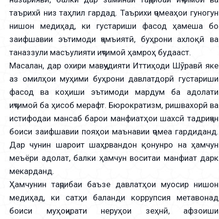
таърихӣ низ таҳлил гардад. Таърихи ҷомеаҳои гуногун
нишон медиҳад, ки густариши фасод ҳамеша бо
заифшавии эътимоди ҷамъиятӣ, буҳрони ахлоқӣ ва
таназзули масъулияти иҷтимоӣ ҳамроҳ будааст.
Масалан, дар охири мавҷудияти Иттиҳоди Шӯравӣ яке
аз омилҳои муҳими буҳрони давлатдорӣ густариши
фасод ва коҳиши эътимоди мардум ба адолати
иҷтимоӣ ба ҳисоб мерафт. Бюрократизм, ришвахорӣ ва
истифодаи мансаб барои манфиатҳои шахсӣ тадриҷан
боиси заифшавии пояҳои маънавии ҷомеа гардиданд.
Дар чунин шароит шаҳрвандон қонунро на ҳамчун
меъёри адолат, балки ҳамчун воситаи манфиат дарк
мекарданд.
Ҳамчунин таҷрибаи баъзе давлатҳои муосир нишон
медиҳад, ки сатҳи баланди коррупсия метавонад
боиси муҳоҷирати неруҳои зеҳнӣ, афзоиши