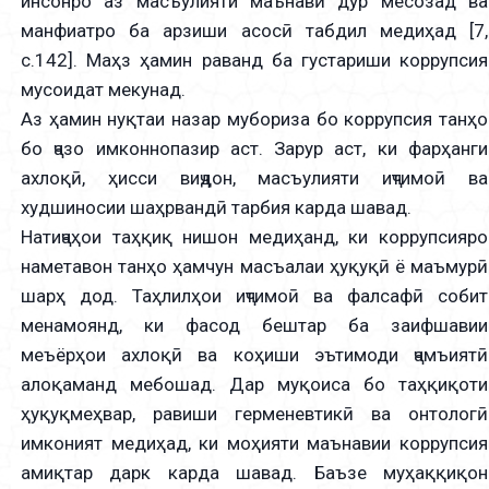
инсонро аз масъулияти маънавӣ дур месозад ва
манфиатро ба арзиши асосӣ табдил медиҳад [7,
с.142]. Маҳз ҳамин раванд ба густариши коррупсия
мусоидат мекунад.
Аз ҳамин нуқтаи назар мубориза бо коррупсия танҳо
бо ҷазо имконнопазир аст. Зарур аст, ки фарҳанги
ахлоқӣ, ҳисси виҷдон, масъулияти иҷтимоӣ ва
худшиносии шаҳрвандӣ тарбия карда шавад.
Натиҷаҳои таҳқиқ нишон медиҳанд, ки коррупсияро
наметавон танҳо ҳамчун масъалаи ҳуқуқӣ ё маъмурӣ
шарҳ дод. Таҳлилҳои иҷтимоӣ ва фалсафӣ собит
менамоянд, ки фасод бештар ба заифшавии
меъёрҳои ахлоқӣ ва коҳиши эътимоди ҷамъиятӣ
алоқаманд мебошад. Дар муқоиса бо таҳқиқоти
ҳуқуқмеҳвар, равиши герменевтикӣ ва онтологӣ
имконият медиҳад, ки моҳияти маънавии коррупсия
амиқтар дарк карда шавад. Баъзе муҳаққиқон