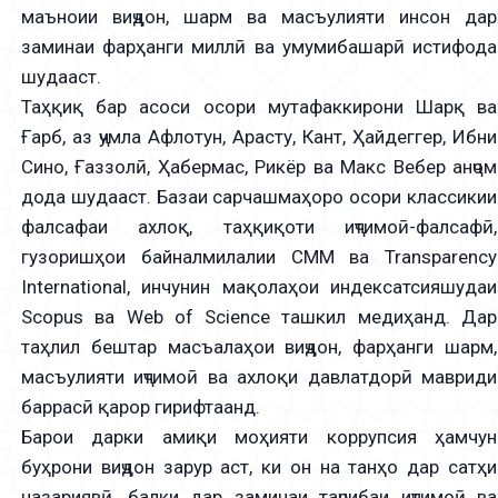
маъноии виҷдон, шарм ва масъулияти инсон дар
заминаи фарҳанги миллӣ ва умумибашарӣ истифода
шудааст.
Таҳқиқ бар асоси осори мутафаккирони Шарқ ва
Ғарб, аз ҷумла Афлотун, Арасту, Кант, Ҳайдеггер, Ибни
Сино, Ғаззолӣ, Ҳабермас, Рикёр ва Макс Вебер анҷом
дода шудааст. Базаи сарчашмаҳоро осори классикии
фалсафаи ахлоқ, таҳқиқоти иҷтимоӣ-фалсафӣ,
гузоришҳои байналмилалии СММ ва Transparency
International, инчунин мақолаҳои индексатсияшудаи
Scopus ва Web of Science ташкил медиҳанд. Дар
таҳлил бештар масъалаҳои виҷдон, фарҳанги шарм,
масъулияти иҷтимоӣ ва ахлоқи давлатдорӣ мавриди
баррасӣ қарор гирифтаанд.
Барои дарки амиқи моҳияти коррупсия ҳамчун
буҳрони виҷдон зарур аст, ки он на танҳо дар сатҳи
назариявӣ, балки дар заминаи таҷрибаи иҷтимоӣ ва