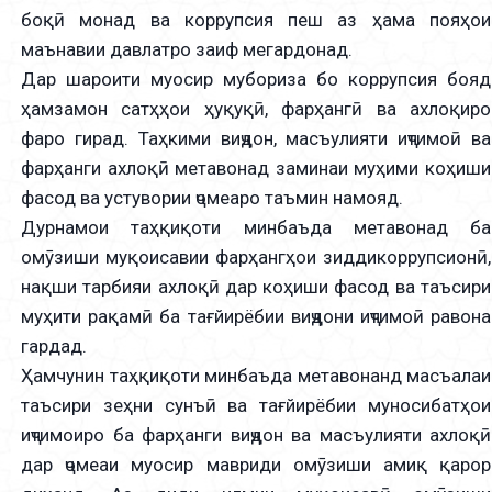
боқӣ монад ва коррупсия пеш аз ҳама пояҳои
маънавии давлатро заиф мегардонад.
Дар шароити муосир мубориза бо коррупсия бояд
ҳамзамон сатҳҳои ҳуқуқӣ, фарҳангӣ ва ахлоқиро
фаро гирад. Таҳкими виҷдон, масъулияти иҷтимоӣ ва
фарҳанги ахлоқӣ метавонад заминаи муҳими коҳиши
фасод ва устувории ҷомеаро таъмин намояд.
Дурнамои таҳқиқоти минбаъда метавонад ба
омӯзиши муқоисавии фарҳангҳои зиддикоррупсионӣ,
нақши тарбияи ахлоқӣ дар коҳиши фасод ва таъсири
муҳити рақамӣ ба тағйирёбии виҷдони иҷтимоӣ равона
гардад.
Ҳамчунин таҳқиқоти минбаъда метавонанд масъалаи
таъсири зеҳни сунъӣ ва тағйирёбии муносибатҳои
иҷтимоиро ба фарҳанги виҷдон ва масъулияти ахлоқӣ
дар ҷомеаи муосир мавриди омӯзиши амиқ қарор