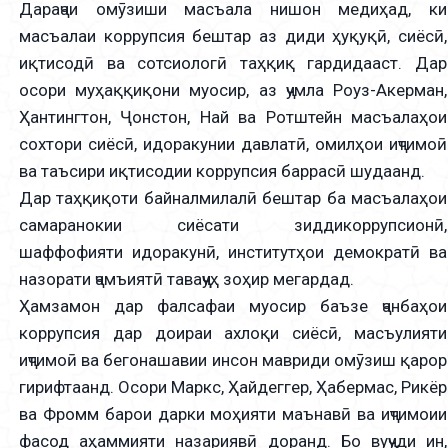
Дараҷаи омӯзиши масъала нишон медиҳад, ки
масъалаи коррупсия бештар аз диди ҳуқуқӣ, сиёсӣ,
иқтисодӣ ва сотсиологӣ таҳқиқ гардидааст. Дар
осори муҳаққиқони муосир, аз ҷумла Роуз-Акерман,
Ҳантингтон, Ҷонстон, Най ва Ротштейн масъалаҳои
сохтори сиёсӣ, идоракунии давлатӣ, омилҳои иҷтимоӣ
ва таъсири иқтисодии коррупсия баррасӣ шудаанд.
Дар таҳқиқоти байналмилалӣ бештар ба масъалаҳои
самаранокии сиёсати зиддикоррупсионӣ,
шаффофияти идоракунӣ, институтҳои демократӣ ва
назорати ҷамъиятӣ таваҷҷуҳ зоҳир мегардад.
Ҳамзамон дар фалсафаи муосир баъзе ҷанбаҳои
коррупсия дар доираи ахлоқи сиёсӣ, масъулияти
иҷтимоӣ ва бегонашавии инсон мавриди омӯзиш қарор
гирифтаанд. Осори Маркс, Ҳайдеггер, Ҳабермас, Рикёр
ва Фромм барои дарки моҳияти маънавӣ ва иҷтимоии
фасод аҳаммияти назариявӣ доранд. Бо вуҷуди ин,