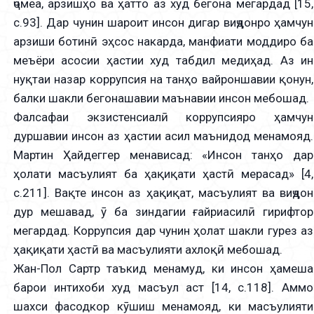
ҷомеа, арзишҳо ва ҳатто аз худ бегона мегардад [15,
с.93]. Дар чунин шароит инсон дигар виҷдонро ҳамчун
арзиши ботинӣ эҳсос накарда, манфиати моддиро ба
меъёри асосии ҳастии худ табдил медиҳад. Аз ин
нуқтаи назар коррупсия на танҳо вайроншавии қонун,
балки шакли бегонашавии маънавии инсон мебошад.
Фалсафаи экзистенсиалӣ коррупсияро ҳамчун
дуршавии инсон аз ҳастии асил маънидод менамояд.
Мартин Ҳайдеггер менависад: «Инсон танҳо дар
ҳолати масъулият ба ҳақиқати ҳастӣ мерасад» [4,
с.211]. Вақте инсон аз ҳақиқат, масъулият ва виҷдон
дур мешавад, ӯ ба зиндагии ғайриасилӣ гирифтор
мегардад. Коррупсия дар чунин ҳолат шакли гурез аз
ҳақиқати ҳастӣ ва масъулияти ахлоқӣ мебошад.
Жан-Пол Сартр таъкид менамуд, ки инсон ҳамеша
барои интихоби худ масъул аст [14, с.118]. Аммо
шахси фасодкор кӯшиш менамояд, ки масъулияти