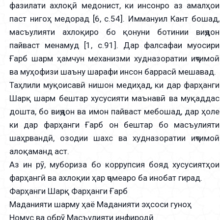
фазилати ахлоқӣ медонист, ки инсонро аз амалҳои
паст нигоҳ медорад [6, с.54]. Иммануил Кант бошад,
масъулияти ахлоқиро бо қонуни ботинии виҷдон
пайваст менамуд [1, с.91]. Дар фалсафаи муосири
Ғарб шарм ҳамчун механизми худназоратии иҷтимоӣ
ва муҳофизи шаъну шарафи инсон баррасӣ мешавад.
Таҳлили муқоисавӣ нишон медиҳад, ки дар фарҳанги
Шарқ шарм бештар хусусияти маънавӣ ва муқаддас
дошта, бо виҷдон ва имон пайваст мебошад, дар ҳоле
ки дар фарҳанги Ғарб он бештар бо масъулияти
шаҳрвандӣ, озодии шахс ва худназоратии иҷтимоӣ
алоқаманд аст.
Аз ин рӯ, мубориза бо коррупсия бояд хусусиятҳои
фарҳангӣ ва ахлоқии ҳар ҷомеаро ба инобат гирад.
Фарҳанги Шарқ Фарҳанги Ғарб
Маданияти шарму ҳаё Маданияти эҳсоси гуноҳ
Номус ва обрӯ Масъулияти инфиродӣ