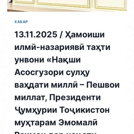
ХАБАР
13.11.2025 / Ҳамоиши
илмӣ-назариявӣ таҳти
унвони «Нақши
Асосгузори сулҳу
ваҳдати миллӣ – Пешвои
миллат, Президенти
Ҷумҳурии Тоҷикистон
муҳтарам Эмомалӣ