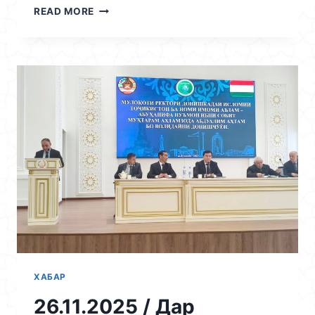
27.11.2025
READ MORE
/
КОНФЕРЕНСИЯИ
ҶУМҲУРИЯВИИ
ИЛМӢ-
НАЗАРЯВИРО
ДАР
МАВЗӮИ
«МАСЪАЛАҲОИ
МУБРАМИ
ЗАБОНШИНОСӢ,
АДАБИЁТШИНОСӢ,
РАВОБИТИ
АДАБӢ
ВА
ТАРҶУМА
ДАР
ЗАМОНИ
МУОСИР»
ХАБАР
26.11.2025 / Дар