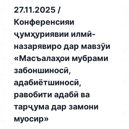
27.11.2025 /
Конференсияи
ҷумҳуриявии илмӣ-
назарявиро дар мавзӯи
«Масъалаҳои мубрами
забоншиносӣ,
адабиётшиносӣ,
равобити адабӣ ва
тарҷума дар замони
муосир»