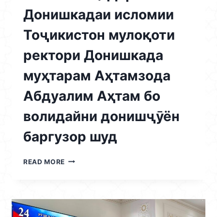
Донишкадаи исломии
Тоҷикистон мулоқоти
ректори Донишкада
муҳтарам Аҳтамзода
Абдуалим Аҳтам бо
волидайни донишҷӯён
баргузор шуд
26.11.2025
READ MORE
/
ДАР
ДОНИШКАДАИ
ИСЛОМИИ
ТОҶИКИСТОН