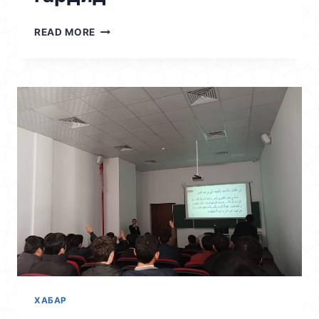
20.11.2025
READ MORE
/
ҲАДАФИ
ҶАЛБИ
БЕШТАРИ
ДОНИШҶӮЁН
БА
ФАЪОЛИЯТҲОИ
ЗЕҲНӢ,
БАХШИДА
БА
РӮЗИ
ПАРЧАМИ
ДАВЛАТИИ
ҶУМҲУРИИ
ТОҶИКИСТОН,
МИЁНИ
ДОНИШҶӮЁНИ
МУАССИСА
ХАБАР
МУСОБИҚАИ