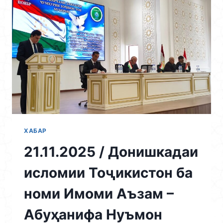
МУЛОҚОТИ
РЕКТОРИ
ДОНИШКАДА
МУҲТАРАМ
АҲТАМЗОДА
АБДУАЛИМ
АҲТАМ
БО
ВОЛИДАЙНИ
ДОНИШҶӮЁН
БАРГУЗОР
ШУД
ХАБАР
21.11.2025 / Донишкадаи
исломии Тоҷикистон ба
номи Имоми Аъзам –
Абуҳанифа Нуъмон