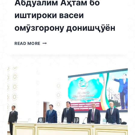
Абдуалим Аҳтам бо
иштироки васеи
омӯзгорону донишҷӯён
14.11.2025
READ MORE
/
МУЛОҚОТИ
РЕКТОРИ
ДОНИШКАДА
МУҲТАРАМ
АҲТАМЗОДА
АБДУАЛИМ
АҲТАМ
БО
ИШТИРОКИ
ВАСЕИ
ОМӮЗГОРОНУ
ДОНИШҶӮЁН