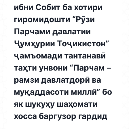
ибни Собит ба хотири
гиромидошти “Рӯзи
Парчами давлатии
Ҷумҳурии Тоҷикистон”
ҷамъомади тантанавӣ
таҳти унвони “Парчам –
рамзи давлатдорӣ ва
муқаддасоти миллӣ” бо
як шукуҳу шаҳомати
хосса баргузор гардид