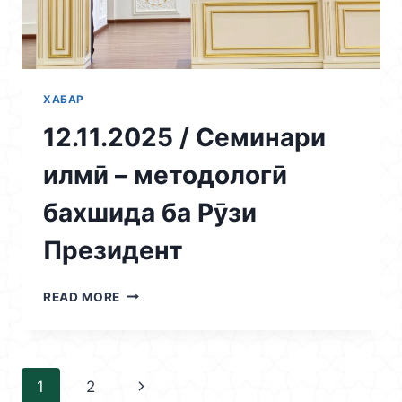
ПЕШВОИ
МИЛЛАТ,
ПРЕЗИДЕНТИ
ҶУМҲУРИИ
ТОҶИКИСТОН
МУҲТАРАМ
ХАБАР
ЭМОМАЛӢ
12.11.2025 / Семинари
РАҲМОН
ДАР
илмӣ – методологӣ
НАҶОТИ
ДАВЛАТУ
бахшида ба Рӯзи
МИЛЛАТ
ВА
Президент
ТАҲКИМИ
ПОЯҲОИ
ИСТИҚЛОЛИ
12.11.2025
READ MORE
ДАВЛАТӢ»
/
СЕМИНАРИ
ИЛМӢ
–
Page
1
2
Next
МЕТОДОЛОГӢ