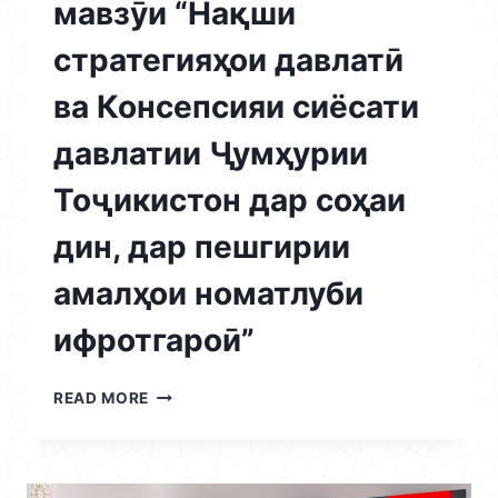
мавзӯи “Нақши
стратегияҳои давлатӣ
ва Консепсияи сиёсати
давлатии Ҷумҳурии
Тоҷикистон дар соҳаи
дин, дар пешгирии
амалҳои номатлуби
ифротгароӣ”
18.11.2025
READ MORE
/
СЕМИНАРИ
ИЛМӢ
–