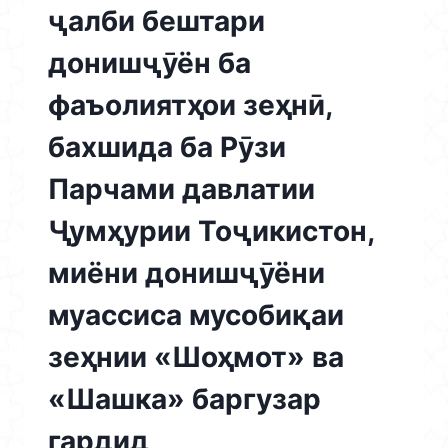
ҷалби бештари
ҶАМЪОМАДИ
ТАНТАНАВӢ
донишҷӯён ба
ТАҲТИ
УНВОНИ
фаъолиятҳои зеҳнӣ,
“ПАРЧАМ
–
бахшида ба Рӯзи
РАМЗИ
ДАВЛАТДОРӢ
Парчами давлатии
ВА
МУҚАДДАСОТИ
Ҷумҳурии Тоҷикистон,
МИЛЛӢ”
БО
миёни донишҷӯёни
ЯК
ШУКУҲУ
муассиса мусобиқаи
ШАҲОМАТИ
ХОССА
зеҳнии «Шоҳмот» ва
БАРГУЗОР
ГАРДИД
«Шашка» баргузар
гардид