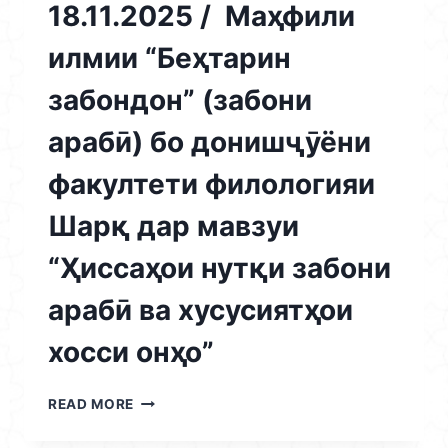
18.11.2025 / Маҳфили
ЗЕҲНИИ
«ШОҲМОТ»
илмии “Беҳтарин
ВА
«ШАШКА»
забондон” (забони
БАРГУЗАР
ГАРДИД
арабӣ) бо донишҷӯёни
факултети филологияи
Шарқ дар мавзуи
“Ҳиссаҳои нутқи забони
арабӣ ва хусусиятҳои
хосси онҳо”
18.11.2025
READ MORE
/
МАҲФИЛИ