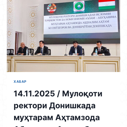
МЕТОДОЛОГӢ
ДАР
МАВЗӮИ
“НАҚШИ
СТРАТЕГИЯҲОИ
ДАВЛАТӢ
ВА
КОНСЕПСИЯИ
СИЁСАТИ
ДАВЛАТИИ
ҶУМҲУРИИ
ТОҶИКИСТОН
ДАР
СОҲАИ
ХАБАР
ДИН,
14.11.2025 / Мулоқоти
ДАР
ПЕШГИРИИ
ректори Донишкада
АМАЛҲОИ
НОМАТЛУБИ
муҳтарам Аҳтамзода
ИФРОТГАРОӢ”