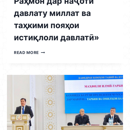
Раҳмон дар наҷоти
давлату миллат ва
таҳкими пояҳои
истиқлоли давлатӣ»
13.11.2025
READ MORE
/
ҲАМОИШИ
ИЛМӢ-
НАЗАРИЯВӢ
ТАҲТИ
УНВОНИ
«НАҚШИ
АСОСГУЗОРИ
СУЛҲУ
ВАҲДАТИ
МИЛЛӢ
–