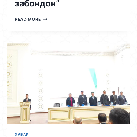
забондон”
28.11.2025
READ MORE
/
МАҲФИЛИ
ИЛМИИ
“БЕҲТАРИН
ЗАБОНДОН”
ХАБАР