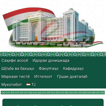
Саҳифи асосӣ
Идораи донишкада
Шӯъба ва бахшҳо
Факултаҳо
Кафедраҳо
Маркази тестӣ
Иттилоот
Гӯшаи довталаб
Мукотибот
TJ