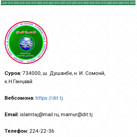
Суроға:
734000, ш. Душанбе, н. И. Сомонӣ,
к.Н.Ганҷавӣ
Вебсомона:
https://dit.tj
Email:
islamtаj@mail.ru, mamur@dit.tj
Телефон:
224-22-36