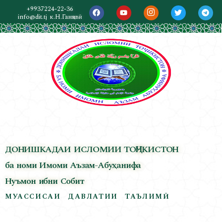
+9937224-22-36
info@dit.tj
к.Н.Ганҷавӣ
ДОНИШКАДАИ ИСЛОМИИ ТОҶИКИСТОН
ба номи Имоми Аъзам-Абуҳанифа
Нуъмон ибни Собит
МУАССИСАИ ДАВЛАТИИ ТАЪЛИМӢ