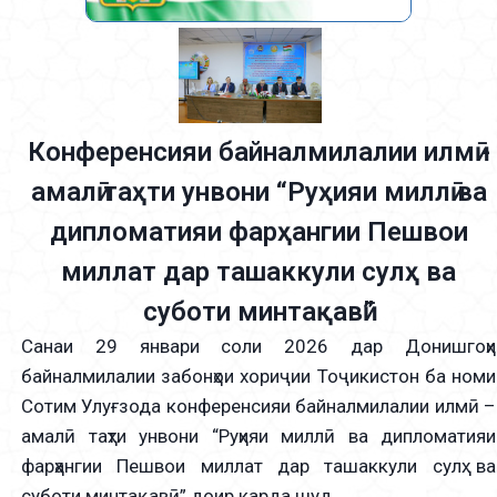
Конференсияи байналмилалии илмӣ -
амалӣ таҳти унвони “Руҳияи миллӣ ва
дипломатияи фарҳангии Пешвои
миллат дар ташаккули сулҳ ва
суботи минтақавӣ”
Санаи 29 январи соли 2026 дар Донишгоҳи
байналмилалии забонҳои хориҷии Тоҷикистон ба номи
Сотим Улуғзода конференсияи байналмилалии илмӣ –
амалӣ таҳти унвони “Руҳияи миллӣ ва дипломатияи
фарҳангии Пешвои миллат дар ташаккули сулҳ ва
суботи минтақавӣ” доир карда шуд.