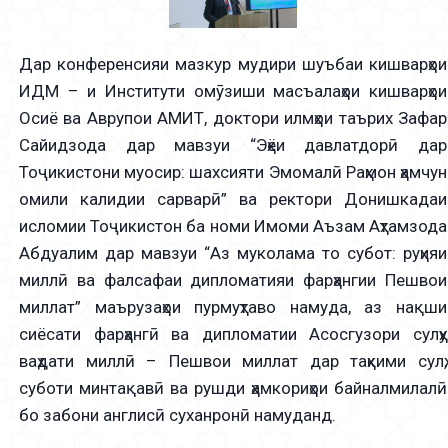
Дар конференсияи мазкур мудири шуъбаи кишварҳои
ИДМ – и Институти омӯзиши масъалаҳои кишварҳои
Осиё ва Аврупои АМИТ, доктори илмҳои таърих Зафар
Сайидзода дар мавзуи “Эҳёи давлатдорӣ дар
Тоҷикистони муосир: шахсияти Эмомалӣ Раҳмон ҳамчун
омили калидии сарварӣ” ва ректори Донишкадаи
исломии Тоҷикистон ба номи Имоми Аъзам Аҳтамзода
Абдуалим дар мавзуи “Аз муколама то субот: руҳияи
миллӣ ва фалсафаи дипломатияи фарҳангии Пешвои
миллат” маърузаҳои пурмуҳтаво намуда, аз нақши
сиёсати фарҳангӣ ва дипломатии Асосгузори сулҳу
ваҳдати миллӣ – Пешвои миллат дар таҳкими сулҳ,
суботи минтақавӣ ва рушди ҳамкориҳои байналмилалӣ
бо забони англисӣ суханронӣ намуданд.