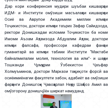
Дар кори конференсия мудири шуъбаи кишварҳои
ИДМ- и Институти омӯзиши масъалаҳои кишварҳои
Осиё ва Аврупои Академияи миллии илмҳои
Тоҷикистон, доктори илмҳои таърих Зафар Сайидзода,
ректори Донишкадаи исломии Тоҷикистон ба номи
Имоми Аъзам Аҳтамзода Абдуалим Аҳтам, доктори
илмҳои фалсафа, профессори кафедраи фанҳои
гуманитарӣ ва илмҳои табиии Институти “Мактаби
байналмилалии молия, технология ва илм”- и шаҳри
Тошканди Ҷумҳурии Ӯзбекистон Ҷаъфар
Холмуъминов, доктори Маркази таҳқиқоти форсӣ ва
осиёимиёнагии факултети забон, адабиёт ва омӯзиши
фарҳанги Донишгоҳи Ҷавоҳарлал Неҳру Шаҳбоз Амил ва
омӯзгорону донишҷӯён ширкат намуданд.