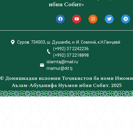
ибни Собит»
Суроға: 734003, ш. Душанбе, н. И. Сомонӣ, к.Н.Ганҷавӣ
(+992) 37 2242236
(+992) 37 2218898
islamtаj@mail.ru
mamur@dit.tj
© Донишкадаи исломии Тоҷикистон ба номи Имоми
Аъзам-Абуҳанифа Нуъмон ибни Собит. 2025