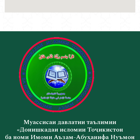
Муассисаи давлатии таълимии
«Донишкадаи исломии Тоҷикистон
ба номи Имоми Аъзам-Абуҳанифа Нуъмон