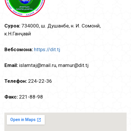
Суроға:
734000, ш. Душанбе, н. И. Сомонӣ,
к.Н.Ганҷавӣ
Вебсомона:
https://dit.tj
Email:
islamtаj@mail.ru, mamur@dit.tj
Телефон:
224-22-36
Факс:
221-88-98