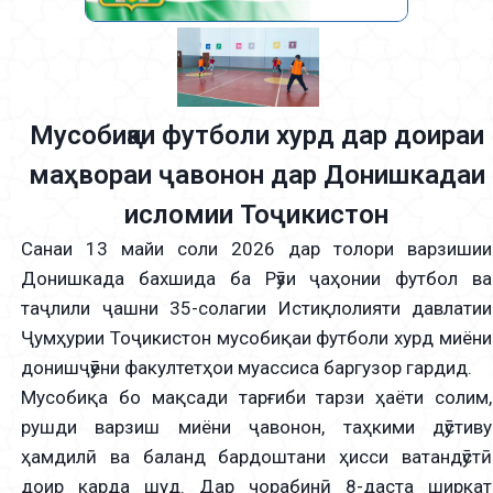
Мусобиқаи футболи хурд дар доираи
маҳвораи ҷавонон дар Донишкадаи
исломии Тоҷикистон
Санаи 13 майи соли 2026 дар толори варзишии
Донишкада бахшида ба Рӯзи ҷаҳонии футбол ва
таҷлили ҷашни 35-солагии Истиқлолияти давлатии
Ҷумҳурии Тоҷикистон мусобиқаи футболи хурд миёни
донишҷӯёни факултетҳои муассиса баргузор гардид.
Мусобиқа бо мақсади тарғиби тарзи ҳаёти солим,
рушди варзиш миёни ҷавонон, таҳкими дӯстиву
ҳамдилӣ ва баланд бардоштани ҳисси ватандӯстӣ
доир карда шуд. Дар чорабинӣ 8-даста ширкат