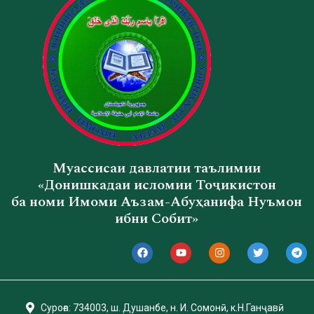
Муассисаи давлатии таълимии
«Донишкадаи исломии Тоҷикистон
ба номи Имоми Аъзам-Абуҳанифа Нуъмон
ибни Собит»
Суроға: 734003, ш. Душанбе, н. И. Сомонӣ, к.Н.Ганҷавӣ