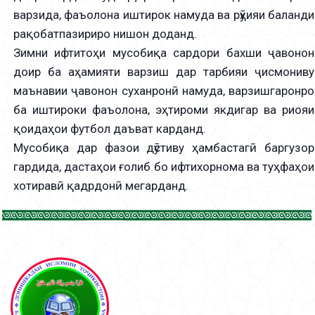
варзида, фаъолона иштирок намуда ва рӯҳияи баланди
рақобатпазириро нишон доданд.
Зимни ифтитоҳи мусобиқа сардори бахши ҷавонон
доир ба аҳамияти варзиш дар тарбияи ҷисмониву
маънавии ҷавонон суханронӣ намуда, варзишгаронро
ба иштироки фаъолона, эҳтироми якдигар ва риояи
қоидаҳои футбол даъват карданд.
Мусобиқа дар фазои дӯстиву ҳамбастагӣ баргузор
гардида, дастаҳои ғолиб бо ифтихорнома ва туҳфаҳои
хотиравӣ қадрдонӣ мегарданд.