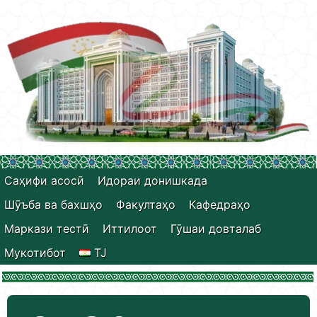
Саҳифи асосӣ
Идораи донишкада
Шӯъба ва бахшҳо
Факултаҳо
Кафедраҳо
Маркази тестӣ
Иттилоот
Гӯшаи довталаб
Мукотибот
TJ