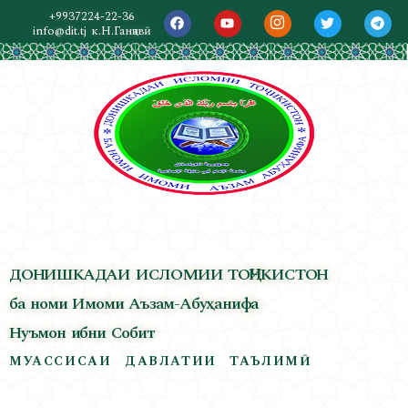
+9937224-22-36
info@dit.tj
к.Н.Ганҷавӣ
ДОНИШКАДАИ ИСЛОМИИ ТОҶИКИСТОН
ба номи Имоми Аъзам-Абуҳанифа
Нуъмон ибни Собит
МУАССИСАИ ДАВЛАТИИ ТАЪЛИМӢ