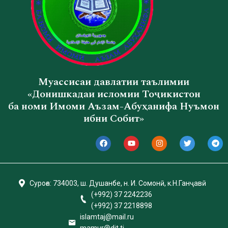
Муассисаи давлатии таълимии
«Донишкадаи исломии Тоҷикистон
ба номи Имоми Аъзам-Абуҳанифа Нуъмон
ибни Собит»
Суроға: 734003, ш. Душанбе, н. И. Сомонӣ, к.Н.Ганҷавӣ
(+992) 37 2242236
(+992) 37 2218898
islamtаj@mail.ru