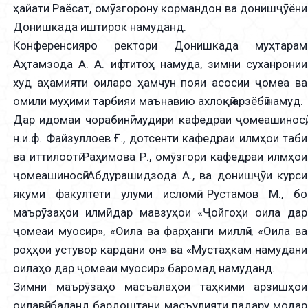
ҳайати Раёсат, омӯзгорону кормандон ва донишҷӯёни
Донишкада иштирок намуданд.
Конференсияро ректори Донишкада муҳтарам
Аҳтамзода А. А. ифтитоҳ намуда, зимни суханронии
худ аҳамияти оиларо ҳамчун пояи асосии ҷомеа ва
омили муҳими тарбияи маънавию ахлоқӣ арзёбӣ намуд.
Дар идомаи чорабинӣ мудири кафедраи ҷомеашиносӣ,
н.и.ф. Файзуллоев Ғ., дотсенти кафедраи илмҳои табиӣ
ва иттилоотӣ Раҳимова Р., омӯзгори кафедраи илмҳои
ҷомеашиносӣ Абдурашидзода А., ва донишҷӯи курси
якуми факултети улуми исломӣ Рустамов М., бо
маърӯзаҳои илмӣ дар мавзуҳои «Ҷойгоҳи оила дар
ҷомеаи муосир», «Оила ва фарҳанги миллӣ», «Оила ва
роҳҳои устувор кардани он» ва «Мустаҳкам намудани
оилаҳо дар ҷомеаи муосир» баромад намуданд.
Зимни маърӯзаҳо масъалаҳои таҳкими арзишҳои
оилавӣ, баланд бардоштани масъулияти падару модар