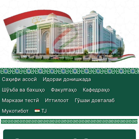
Саҳифи асосӣ
Идораи донишкада
Шӯъба ва бахшҳо
Факултаҳо
Кафедраҳо
Маркази тестӣ
Иттилоот
Гӯшаи довталаб
Мукотибот
TJ