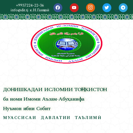
+9937224-22-36
info@dit.tj
к.Н.Ганҷавӣ
ДОНИШКАДАИ ИСЛОМИИ ТОҶИКИСТОН
ба номи Имоми Аъзам-Абуҳанифа
Нуъмон ибни Собит
МУАССИСАИ ДАВЛАТИИ ТАЪЛИМӢ