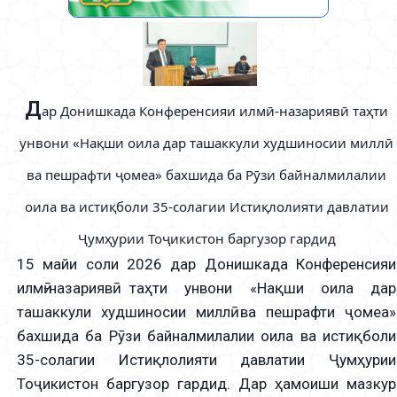
Д
ар Донишкада Конференсияи илмӣ-назариявӣ таҳти
унвони «Нақши оила дар ташаккули худшиносии миллӣ
ва пешрафти ҷомеа» бахшида ба Рӯзи байналмилалии
оила ва истиқболи 35-солагии Истиқлолияти давлатии
Ҷумҳурии Тоҷикистон баргузор гардид
15 майи соли 2026 дар Донишкада Конференсияи
илмӣ-назариявӣ таҳти унвони «Нақши оила дар
ташаккули худшиносии миллӣ ва пешрафти ҷомеа»
бахшида ба Рӯзи байналмилалии оила ва истиқболи
35-солагии Истиқлолияти давлатии Ҷумҳурии
Тоҷикистон баргузор гардид. Дар ҳамоиши мазкур