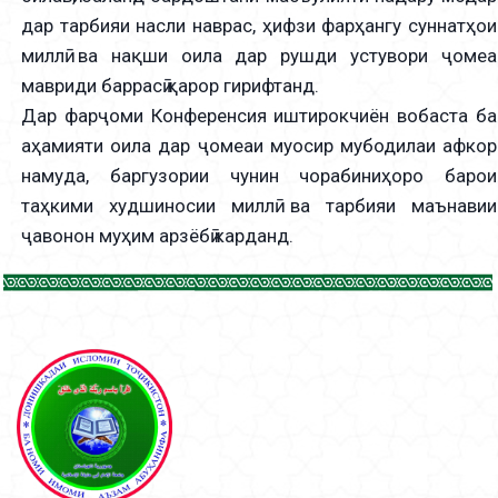
дар тарбияи насли наврас, ҳифзи фарҳангу суннатҳои
миллӣ ва нақши оила дар рушди устувори ҷомеа
мавриди баррасӣ қарор гирифтанд.
Дар фарҷоми Конференсия иштирокчиён вобаста ба
аҳамияти оила дар ҷомеаи муосир мубодилаи афкор
намуда, баргузории чунин чорабиниҳоро барои
таҳкими худшиносии миллӣ ва тарбияи маънавии
ҷавонон муҳим арзёбӣ карданд.