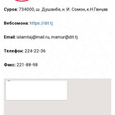
Суроға:
734000, ш. Душанбе, н. И. Сомонӣ, к.Н.Ганҷавӣ
Вебсомона:
https://dit.tj
Email:
islamtаj@mail.ru, mamur@dit.tj
Телефон:
224-22-36
Факс:
221-88-98