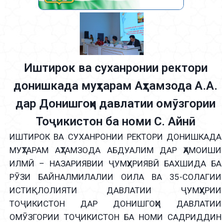
Иштирок ва суханронии ректори
донишкада муҳтарам Аҳтамзода А.А.
дар Донишгоҳи давлатии омӯзгории
Тоҷикистон ба номи С. Айнӣ
ИШТИРОК ВА СУХАНРОНИИ РЕКТОРИ ДОНИШКАДА
МУҲТАРАМ АҲТАМЗОДА АБДУАЛИМ ДАР ҲАМОИШИ
ИЛМӢ – НАЗАРИЯВИИ ҶУМҲУРИЯВӢ БАХШИДА БА
РӮЗИ БАЙНАЛМИЛАЛИИ ОИЛА ВА 35-СОЛАГИИ
ИСТИҚЛОЛИЯТИ ДАВЛАТИИ ҶУМҲУРИИ
ТОҶИКИСТОН ДАР ДОНИШГОҲИ ДАВЛАТИИ
ОМӮЗГОРИИ ТОҶИКИСТОН БА НОМИ САДРИДДИН