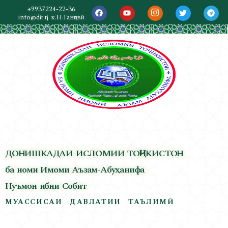
+9937224-22-36
info@dit.tj
к.Н.Ганҷавӣ
ДОНИШКАДАИ ИСЛОМИИ ТОҶИКИСТОН
ба номи Имоми Аъзам-Абуҳанифа
Нуъмон ибни Собит
МУАССИСАИ ДАВЛАТИИ ТАЪЛИМӢ