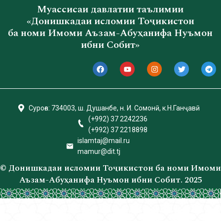
Муассисаи давлатии таълимии
«Донишкадаи исломии Тоҷикистон
ба номи Имоми Аъзам-Абуҳанифа Нуъмон
ибни Собит»
Суроға: 734003, ш. Душанбе, н. И. Сомонӣ, к.Н.Ганҷавӣ
(+992) 37 2242236
(+992) 37 2218898
islamtаj@mail.ru
mamur@dit.tj
© Донишкадаи исломии Тоҷикистон ба номи Имоми
Аъзам-Абуҳанифа Нуъмон ибни Собит. 2025