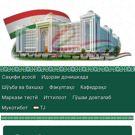
Саҳифи асосӣ
Идораи донишкада
Шӯъба ва бахшҳо
Факултаҳо
Кафедраҳо
Маркази тестӣ
Иттилоот
Гӯшаи довталаб
Мукотибот
TJ