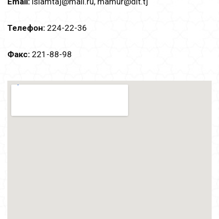
Email:
islamtаj@mail.ru, mamur@dit.tj
Телефон:
224-22-36
Факс:
221-88-98