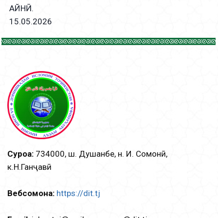
АЙНӢ.
15.05.2026
Суроға:
734000, ш. Душанбе, н. И. Сомонӣ,
к.Н.Ганҷавӣ
Вебсомона:
https://dit.tj